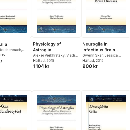
Physiology of
Neuroglia in
Glia
Astroglia
Infectious Brain
Reichenbach
,
Bringmann
2015
Alexei Verkhratsky
,
Vladimir
Diseases
Gwenn Skar
,
Jessica
kr
Parpura
Häftad
, 2015
Snowden
Häftad
, 2015
1 104 kr
900 kr