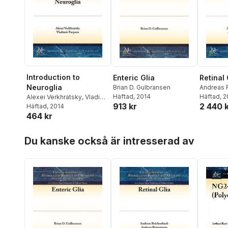
Introduction to
Enteric Glia
Retinal 
Neuroglia
Brian D. Gulbransen
Andreas 
Häftad
, 2014
Andreas 
Häftad
, 
Alexei Verkhratsky
,
Vladimir
913 kr
2 440 
Parpura
Häftad
, 2014
464 kr
Hoppa över listan
Du kanske också är intresserad av