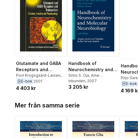
Glutamate and GABA
Handbook of
Handbo
Receptors and
Neurochemistry and
Neuroc
Transporters
Povl Krogsgaard-Larsen
,
Molecular
Simo S. Oja
,
Arne
Molecul
Pirjo Sar
Arne Schousboe
,
Jan
Schousboe
Inbunden
, 2007
,
Pirjo
E-bok
2001
Neurobiology
Schousb
E-bok
Neurobi
3 205 kr
Egebjerg
Saransaari
4 403 kr
4 169 k
Hoppa över listan
Mer från samma serie