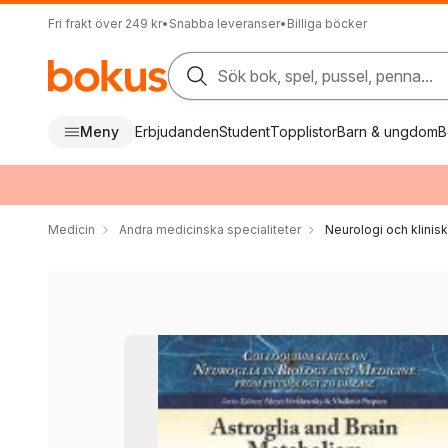
Fri frakt över 249 kr
•
Snabba leveranser
•
Billiga böcker
Sök bok, spel, pussel, penna...
Meny
Erbjudanden
Student
Topplistor
Barn & ungdom
B
Medicin
Andra medicinska specialiteter
Neurologi och klinis