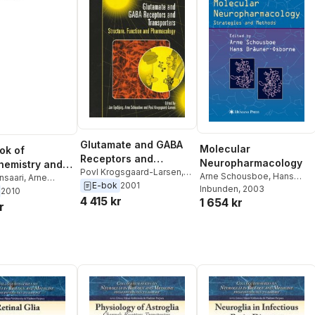
Glutamate and GABA
Molecular
ok of
Receptors and
Neuropharmacology
hemistry and
Transporters
Povl Krogsgaard-Larsen
,
Arne Schousboe
,
Hans
ar
ansaari
,
Arne
Arne Schousboe
,
Jan
E-bok
2001
Bräuner-Osborne
Inbunden
, 2003
oe
,
Simo S. Oja
2010
ology
Egebjerg
4 415 kr
1 654 kr
r