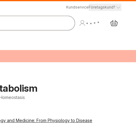
Kundservice
Företagskund?
etabolism
 Homeostasis
logy and Medicine: From Physiology to Disease