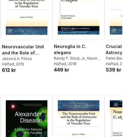
Neuroglia in C.
Crucial Role f
Neurovascular Unit
elegans
Astrocytes in 
and the Role of
Randy F. Stout, Jr.
,
Navin
Peter Bedner
,
Chr
Astrocytes in the
Jessica A. Filosa
Pokala
Häftad
,
, 2018
Alexei Verkhratsky
Steinhäuser
Häftad
, 2015
Häftad
, 2015
Regulation of Vascular
449 kr
539 kr
612 kr
Tone