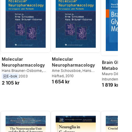
Molecular
Molecular
Brain Glycoge
Neuropharmacology
Neuropharmacology
Metabolism
Arne Schousboe
,
Hans
Hans Brauner-Osborne
,
Mauro DiNuzzo
,
Bräuner-Osborne
Häftad
, 2010
Arne Schousboe
E-bok
2003
Schousboe
Inbunden
, 2019
1 654 kr
2 105 kr
1 819 kr