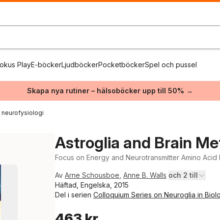
okus Play
E-böcker
Ljudböcker
Pocketböcker
Spel och pussel
Skapa nya rutiner – hälsoböcker upp till 50% →
k neurofysiologi
Astroglia and Brain M
Focus on Energy and Neurotransmitter Amino Acid
Av
Arne Schousboe
,
Anne B. Walls
och 2 till
Häftad, Engelska, 2015
Del i serien
Colloquium Series on Neuroglia in Bio
463 kr