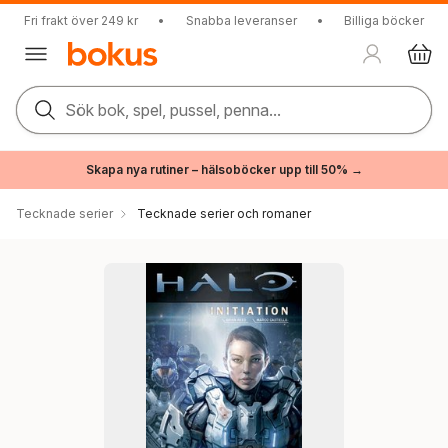
Fri frakt över 249 kr
•
Snabba leveranser
•
Billiga böcker
Sök bok, spel, pussel, penna...
Skapa nya rutiner – hälsoböcker upp till 50% →
Tecknade serier
Tecknade serier och romaner