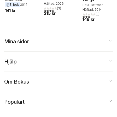
Häftad
, 2026
E-bok
2014
Paul Hoffman
(
3
)
Häftad
, 2014
141 kr
3,7
utav 5 stjärnor. Totalt antal röster:
215 kr
(
5
)
3,0
utav 5 stjärnor. Tota
149 kr
Mina sidor
Hjälp
Om Bokus
Populärt