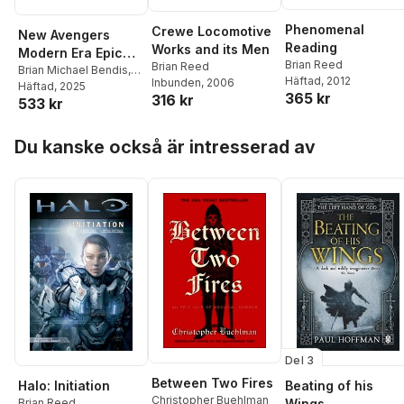
Phenomenal
Crewe Locomotive
New Avengers
Reading
Works and its Men
Modern Era Epic
Brian Reed
Brian Reed
Collection: The
Brian Michael Bendis
,
Häftad
, 2012
Inbunden
, 2006
Warren Ellis
Häftad
, 2025
,
Brian Reed
Initiative
365 kr
316 kr
533 kr
Hoppa över listan
Du kanske också är intresserad av
Del 3
Between Two Fires
Halo: Initiation
Beating of his
Christopher Buehlman
Brian Reed
Wings