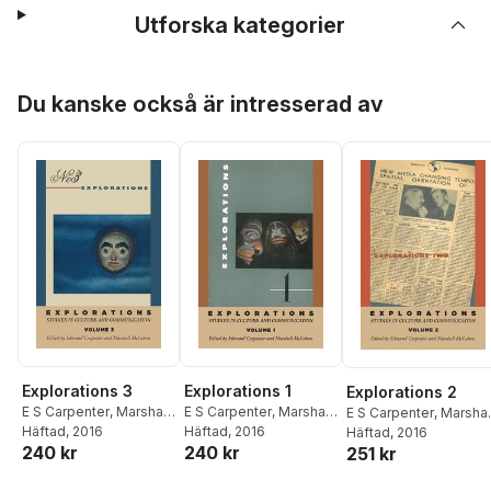
Utforska kategorier
Hoppa över listan
Du kanske också är intresserad av
Explorations 3
Explorations 1
Explorations 2
E S Carpenter
,
Marshall
E S Carpenter
,
Marshall
E S Carpenter
,
Marshal
McLuhan
Häftad
, 2016
McLuhan
Häftad
, 2016
McLuhan
Häftad
, 2016
240 kr
240 kr
251 kr