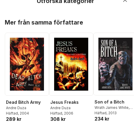
Utforska kategorier
Hoppa över listan
Mer från samma författare
Son of a Bitch
Dead Bitch Army
Jesus Freaks
Wrath James White
,
Andre Duza
Andre Duza
Andre Duza
Häftad
, 2013
Häftad
, 2004
Häftad
, 2006
234 kr
289 kr
308 kr