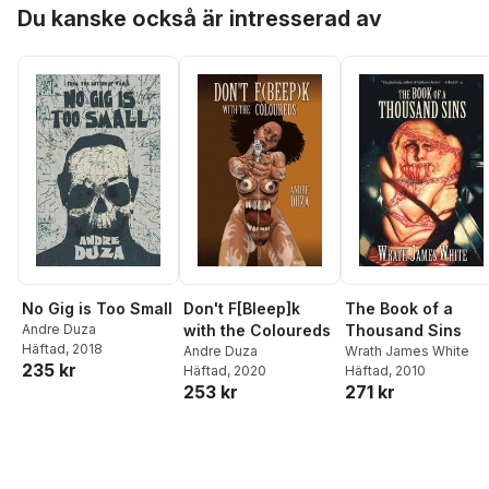
Hoppa över listan
Du kanske också är intresserad av
No Gig is Too Small
Don't F[Bleep]k
The Book of a
Andre Duza
with the Coloureds
Thousand Sins
Häftad
, 2018
Andre Duza
Wrath James White
235 kr
Häftad
, 2020
Häftad
, 2010
253 kr
271 kr