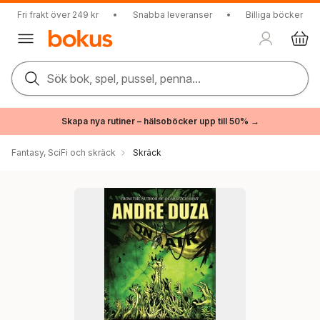
Fri frakt över 249 kr
•
Snabba leveranser
•
Billiga böcker
Sök bok, spel, pussel, penna...
Skapa nya rutiner – hälsoböcker upp till 50% →
Fantasy, SciFi och skräck
Skräck