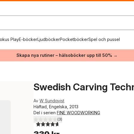
okus Play
E-böcker
Ljudböcker
Pocketböcker
Spel och pussel
Skapa nya rutiner – hälsoböcker upp till 50% →
Swedish Carving Tech
Av
W Sundqvist
Häftad, Engelska, 2013
Del i serien
FINE WOODWORKING
(
3
)
4,7
utav 5 stjärnor. Totalt antal röster: