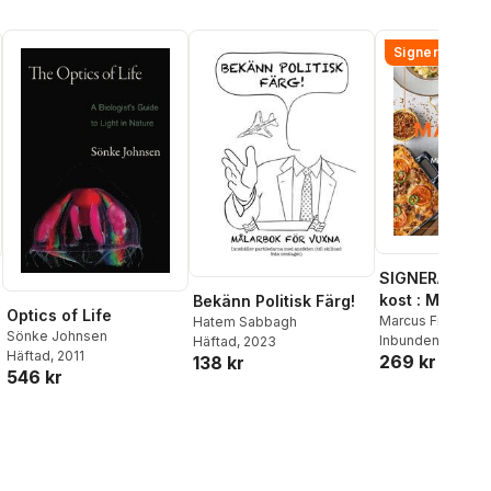
Signerad!
SIGNERAD - M
kost : Middag
Bekänn Politisk Färg!
Optics of Life
matlådor
Marcus Frank
Hatem Sabbagh
Sönke Johnsen
Inbunden
, 2026
Häftad
, 2023
Häftad
, 2011
269 kr
138 kr
546 kr