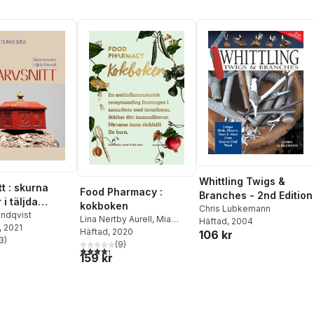
Whittling Twigs &
t : skurna
Food Pharmacy :
Branches - 2nd Edition
i täljda
kokboken
Chris Lubkemann
ndqvist
Lina Nertby Aurell
,
Mia
Häftad
, 2004
, 2021
Clase
Häftad
, 2020
106 kr
3
)
(
9
)
stjärnor. Totalt antal röster:
4,3
utav 5 stjärnor. Totalt antal röster:
159 kr