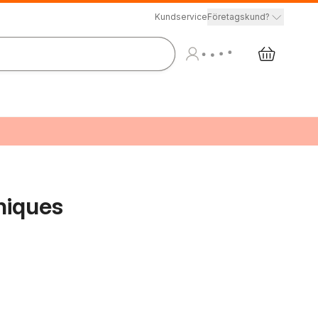
Kundservice
Företagskund?
niques