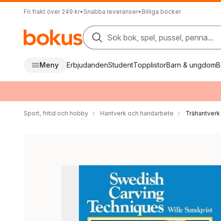
Fri frakt över 249 kr
•
Snabba leveranser
•
Billiga böcker
Sök bok, spel, pussel, penna...
Meny
Erbjudanden
Student
Topplistor
Barn & ungdom
B
Sport, fritid och hobby
Hantverk och handarbete
Trähantverk