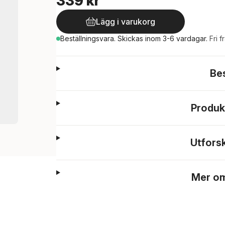
339 kr
Lägg i varukorg
Beställningsvara.
Skickas
inom 3-6 vardagar
.
Fri f
Be
Produk
Utfors
Mer om