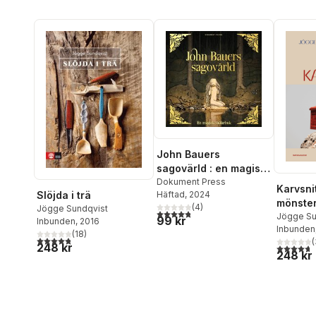
John Bauers
sagovärld : en magisk
målarbok
Dokument Press
Karvsnit
Slöjda i trä
Häftad
, 2024
mönster 
(
4
)
Jögge Sundqvist
4,8
utav 5 stjärnor. Totalt antal röster:
föremål
Jögge Su
99 kr
Inbunden
, 2016
Inbunden
(
18
)
4,8
utav 5 stjärnor. Totalt antal röster:
(
248 kr
4,7
utav 5 
248 kr