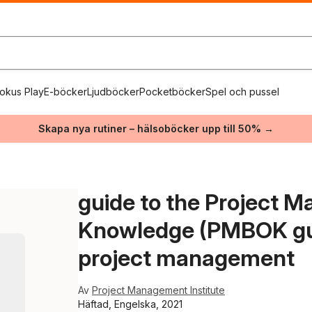
okus Play
E-böcker
Ljudböcker
Pocketböcker
Spel och pussel
Skapa nya rutiner – hälsoböcker upp till 50% →
guide to the Project 
Knowledge (PMBOK gui
project management
Av
Project Management Institute
Häftad, Engelska, 2021