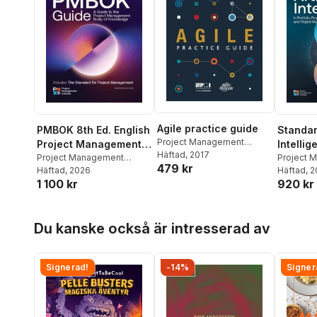
Agile practice guide
Standard
PMBOK 8th Ed. English
Project Management
Intellig
Project Management
Institute
Häftad
, 2017
Portfoli
Project 
Body of Knowledge
Project Management
479 kr
Institute
Häftad
, 
Institute
Häftad
, 2026
and Pro
Guide
920 kr
1 100 kr
Manage
Hoppa över listan
Du kanske också är intresserad av
Signerad!
-14%
Signer