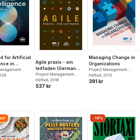
 for Artificial
Managing Change in
Agile praxis - ein
ence in
Organizations
leitfaden (German
o, Program,
Management
Project Management
edition of Agile
Project Management
2026
Institute
Häftad
, 2013
ject
Institute
Häftad
, 2018
391 kr
practice guide)
ment
537 kr
ad!
-19%