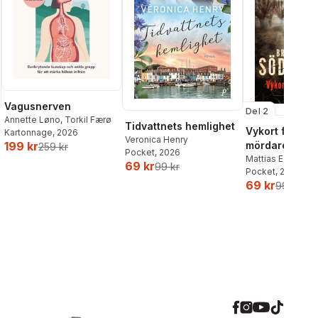
Vagusnerven
Del 2
Annette Løno
,
Torkil Færø
Tidvattnets hemlighet
Vykort från en
Kartonnage
, 2026
Veronica Henry
mördare
199 kr
259 kr
Pocket
, 2026
Mattias Edvards
69 kr
99 kr
Pocket
, 2026
69 kr
99 kr