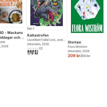
Del 1
AD - Mackans
Kattastrofen
Middagar och
IJustWantToBeCool
,
Joel
r
rank
Stortaxi
Adolphson
Inbunden
, 2026
,
Emil Ejdemo
, 2026
Flora Wiström
Beer
,
Victor Beer
(
2
)
4,5
utav 5 stjärnor. Totalt antal röster:
Inbunden
, 2026
179 kr
209 kr
259 kr