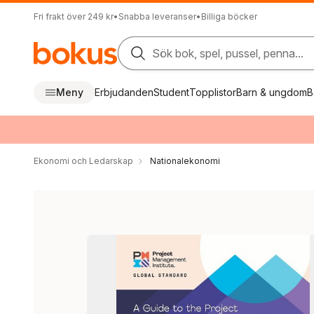
Fri frakt över 249 kr
•
Snabba leveranser
•
Billiga böcker
Sök bok, spel, pussel, penna...
Meny
Erbjudanden
Student
Topplistor
Barn & ungdom
B
Ekonomi och Ledarskap
Nationalekonomi