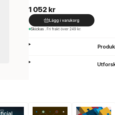
1 052 kr
Lägg i varukorg
Skickas
.
Fri frakt över 249 kr.
Produk
Utfors