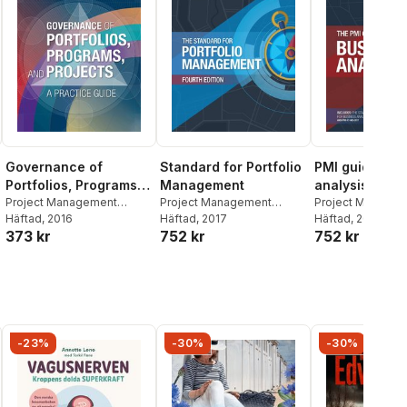
Governance of
Standard for Portfolio
PMI guide to 
Portfolios, Programs,
Management
analysis
and Projects
Project Management
Project Management
Project Manage
Institute
Häftad
, 2016
Institute
Häftad
, 2017
Institute
Häftad
, 2018
373 kr
752 kr
752 kr
-23%
-30%
-30%