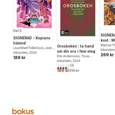
Del 2
SIGNER
SIGNERAD - Kopians
kost : 
hämnd
matlådo
Marcus F
Orosboken : ta hand
IJustWantToBeCool
,
Joel
Inbunden
om din oro i fem steg
Adolphson
Inbunden
, 2026
,
Emil Ejdemo
269 kr
Erik Andersson
,
Tove
189 kr
Beer
,
Victor Beer
Wahlund
Inbunden
, 2024
(
3
)
4,3
utav 5 stjärnor. Totalt antal röster:
189 kr
219 kr