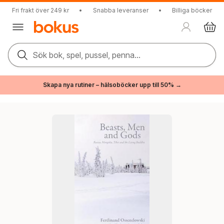
Fri frakt över 249 kr
•
Snabba leveranser
•
Billiga böcker
Sök bok, spel, pussel, penna...
Skapa nya rutiner – hälsoböcker upp till 50% →