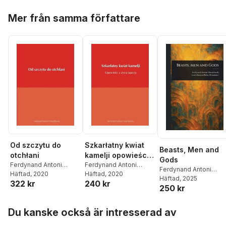
Hoppa över listan
Mer från samma författare
Od szczytu do
Szkarłatny kwiat
Beasts, Men and
otchłani
kamelji opowieści z
Gods
Ferdynand Antoni
życia Japonji
Ferdynand Antoni
Ferdynand Antoni
Ossendowski
Häftad
, 2020
Ossendowski
Häftad
, 2020
Ossendowski
Häftad
, 2025
,
Lewis
322 kr
240 kr
250 kr
Stanton Palen
Hoppa över listan
Du kanske också är intresserad av