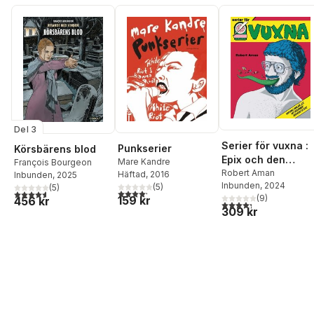
Del 3
Serier för vuxna :
Punkserier
Körsbärens blod
Epix och den
Mare Kandre
François Bourgeon
svenska
Robert Aman
Häftad
, 2016
Inbunden
, 2025
Inbunden
, 2024
(
5
)
serierevolutionen
(
5
)
4,2
utav 5 stjärnor. Totalt antal röster:
4,6
utav 5 stjärnor. Totalt antal röster:
(
9
)
159 kr
456 kr
4,3
utav 5 stjärnor. Tota
309 kr