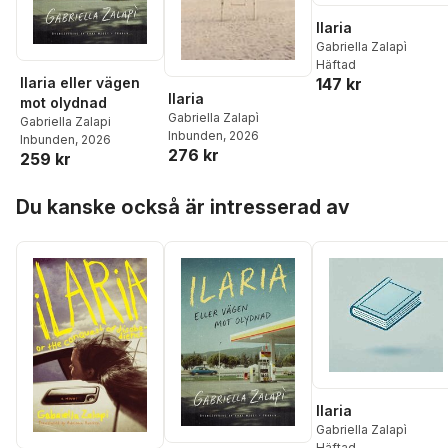
Ilaria
Gabriella Zalapì
Häftad
Ilaria eller vägen
147 kr
Ilaria
mot olydnad
Gabriella Zalapì
Gabriella Zalapi
Inbunden
, 2026
Inbunden
, 2026
276 kr
259 kr
Hoppa över listan
Du kanske också är intresserad av
Ilaria
Gabriella Zalapì
Häftad