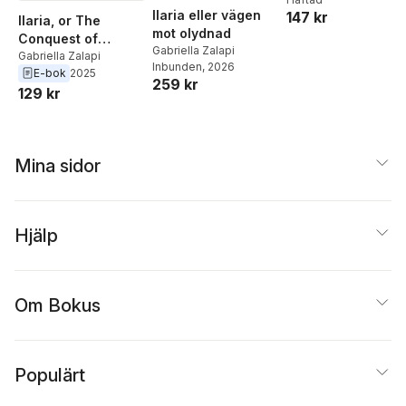
Ilaria eller vägen
147 kr
Ilaria, or The
mot olydnad
Conquest of
Gabriella Zalapi
Disobedience
Gabriella Zalapi
Inbunden
, 2026
E-bok
2025
259 kr
129 kr
Mina sidor
Hjälp
Om Bokus
Populärt