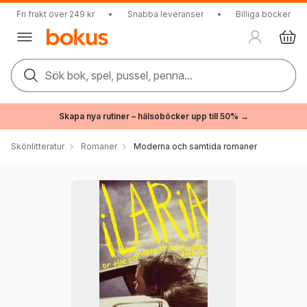
Fri frakt över 249 kr
•
Snabba leveranser
•
Billiga böcker
Sök bok, spel, pussel, penna...
Skapa nya rutiner – hälsoböcker upp till 50% →
Skönlitteratur
Romaner
Moderna och samtida romaner