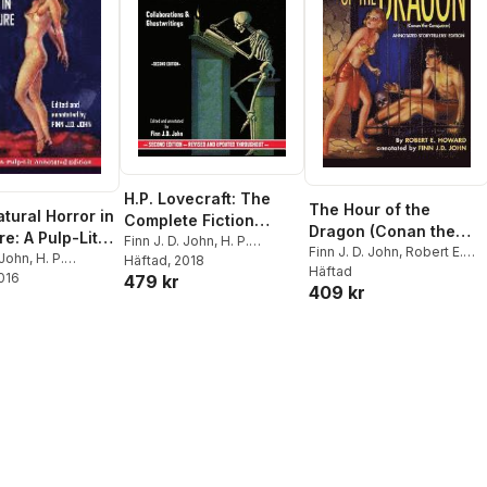
H.P. Lovecraft: The
The Hour of the
tural Horror in
Complete Fiction
Dragon (Conan the
re: A Pulp-Lit
Omnibus -
Finn J. D. John
,
H. P.
Conquerer): A Pulp-Lit
Finn J. D. John
,
Robert E.
ed Edition
 John
,
H. P.
Lovecraft
Häftad
, 2018
Collaborations &
Howard
Häftad
Annotated
t
2016
479 kr
Ghostwritings
409 kr
Storytellers' Edition