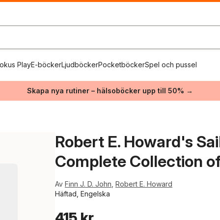
okus Play
E-böcker
Ljudböcker
Pocketböcker
Spel och pussel
Skapa nya rutiner – hälsoböcker upp till 50% →
Robert E. Howard's Sai
Complete Collection of
Av
Finn J. D. John
,
Robert E. Howard
Häftad, Engelska
415 kr