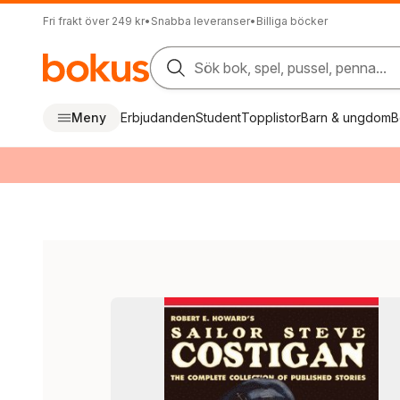
Fri frakt över 249 kr
•
Snabba leveranser
•
Billiga böcker
Sök bok, spel, pussel, penna...
Meny
Erbjudanden
Student
Topplistor
Barn & ungdom
B