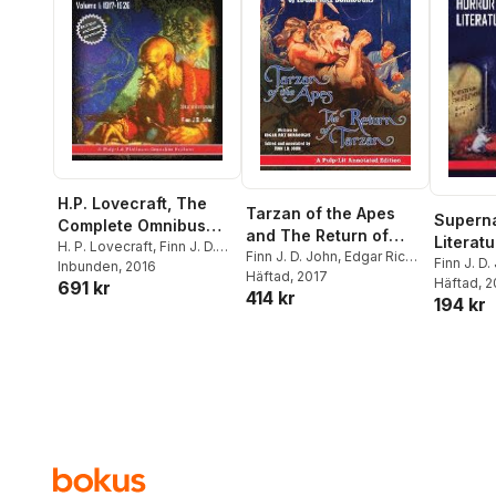
H.P. Lovecraft, The
Tarzan of the Apes
Superna
Complete Omnibus
and The Return of
Literatu
Collection, Volume I: :
H. P. Lovecraft
,
Finn J. D.
Tarzan: The Tarzan
Finn J. D. John
,
Edgar Rice
Annotat
Finn J. D.
John
Inbunden
, 2016
1917-1926
Burroughs
Häftad
, 2017
Duology of Edgar Rice
Lovecraf
Häftad
, 
691 kr
414 kr
Burroughs: A Pulp-Lit
194 kr
Annotated Edition