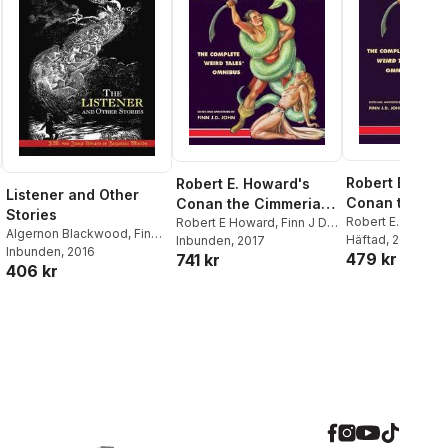
Robert E. How
Robert E. Howard's
Listener and Other
Conan the Ci
Conan the Cimmerian
Stories
Barbarian: Th
Robert E. Howard
Barbarian
Robert E Howard
,
Finn J D
Algernon Blackwood
,
Finn J
John
Häftad
, 2017
John
Inbunden
, 2017
Complete Weir
D John
Inbunden
, 2016
479 kr
741 kr
Omnibus
406 kr