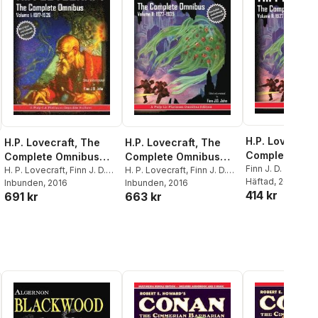
H.P. Lovecraft
H.P. Lovecraft, The
H.P. Lovecraft, The
Complete Omn
Complete Omnibus
Complete Omnibus
Collection, Vol
Finn J. D. John
,
H.
Collection, Volume I: :
H. P. Lovecraft
,
Finn J. D.
Collection, Volume II
H. P. Lovecraft
,
Finn J. D.
Lovecraft
Häftad
, 2016
John
Inbunden
, 2016
John
Inbunden
, 2016
1927-1935
1917-1926
414 kr
691 kr
663 kr