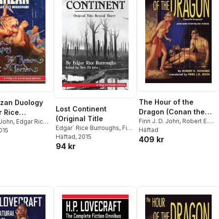
The Hour of the
zan Duology
Lost Continent
Dragon (Conan the
r Rice
(Original Title
Conquerer): A Pulp-Lit
Finn J. D. John
,
Robert E.
hs: Tarzan of
 John
,
Edgar Rice
Edgar` Rice Burroughs
,
Finn
Howard
Häftad
s
2015
Annotated
s and The
J D John
Häftad
, 2015
409 kr
Storytellers' Edition
of Tarzan: A
94 kr
t Annotated