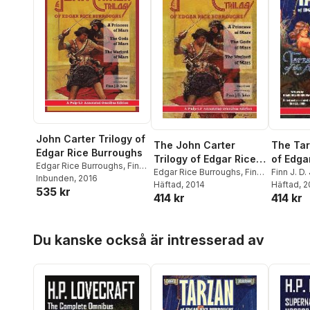
John Carter Trilogy of
The John Carter
The Tar
Edgar Rice Burroughs
Trilogy of Edgar Rice
of Edga
Edgar Rice Burroughs
,
Finn
Burroughs: A Princess
Edgar Rice Burroughs
,
Finn
Burroug
Finn J. D.
J D John
Inbunden
, 2016
J. D. John
Häftad
, 2014
Burrough
Häftad
, 
of Mars; The Gods of
the Ape
535 kr
414 kr
414 kr
Mars; A Warlord of
Return 
Mars
Pulp-Li
Edition
Hoppa över listan
Du kanske också är intresserad av