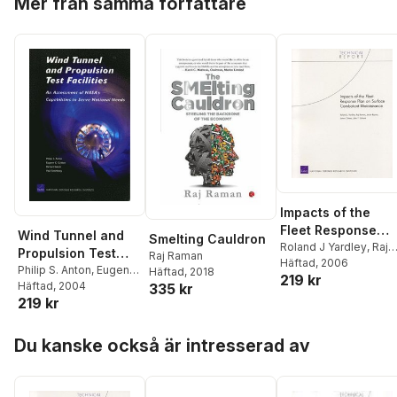
Mer från samma författare
Impacts of the
Fleet Response
Wind Tunnel and
Smelting Cauldron
Plan on Surface
Roland J Yardley
,
Raj
Propulsion Test
Raj Raman
Raman
Häftad
,
, 2006
Jessie Riposo
Combatant
Facilities
Philip S. Anton
,
Eugene
Häftad
, 2018
219 kr
James Chiesa
,
John F
Maintenance
Gritton
Häftad
,
, 2004
Richard Mesic
,
335 kr
Schank
219 kr
Paul S. Steinberg
,
Dana
J. Johnson
,
Michael
Hoppa över listan
Block
,
Michael Brown
,
Du kanske också är intresserad av
Jeffrey A. Drezner
,
James Dryden
,
Tom
Hamilton
,
Thor Hogan
,