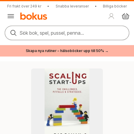
Fri frakt över 249 kr
•
Snabba leveranser
•
Billiga böcker
Sök bok, spel, pussel, penna...
Skapa nya rutiner – hälsoböcker upp till 50% →