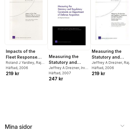
Deborah Peetz
,
Raj
Raman
,
Joe Strong
,
William Trimble
Measuring the
Impacts of the
Measuring the
Statutory and
Fleet Response
Statutory and
Regulatory
Jeffrey A Drezner
,
Raj
Plan on Surface
Roland J Yardley
,
Raj
Regulatory
Jeffrey A Drezner
,
Irv
Raman
Häftad
,
, 2006
Irv Blickstein
,
Raman
Häftad
,
, 2006
Jessie Riposo
,
Constraints on Do
Combatant
219 kr
219 kr
Blickstein
Häftad
, 2007
,
Raj Raman
,
John Ablard
,
Melissa 
James Chiesa
,
John F
Constraints on
Acquisition:
Maintenance
247 kr
Megan McKernan
,
Bradley
Schank
Department of
Research Design
Monica Hertzman
Defense
for an Empirical
Acquisition
Study
Mina sidor