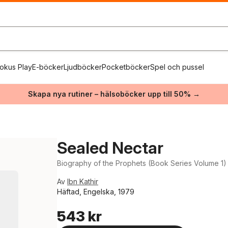
okus Play
E-böcker
Ljudböcker
Pocketböcker
Spel och pussel
Skapa nya rutiner – hälsoböcker upp till 50% →
Sealed Nectar
Biography of the Prophets (Book Series Volume 1)
Av
Ibn Kathir
Häftad, Engelska, 1979
543 kr