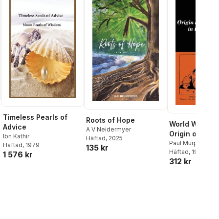
Timeless Pearls of
Roots of Hope
World War I a
Advice
A V Neidermyer
Origin of Civil
Ibn Kathir
Häftad
, 2025
Liberties in th
Paul Murphy
Häftad
, 1979
135 kr
Häftad
, 1979
States
1 576 kr
312 kr