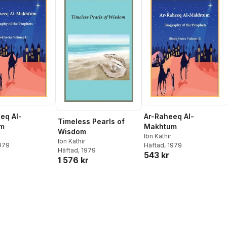
eq Al-
Ar-Raheeq Al-
Timeless Pearls of
m
Makhtum
Wisdom
Ibn Kathir
Ibn Kathir
1979
Häftad
, 1979
Häftad
, 1979
543 kr
1 576 kr