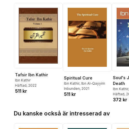
Tafsir Ibn Kathir
Soul's 
Spiritual Cure
Ibn Kathir
Death
Ibn Kathir
,
Ibn Al-Qayyim
Häftad
, 2022
Inbunden
, 2021
Ibn Kathir
511 kr
511 kr
Häftad
, 
372 kr
Hoppa över listan
Du kanske också är intresserad av