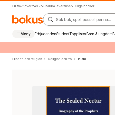
Fri frakt över 249 kr
•
Snabba leveranser
•
Billiga böcker
Sök bok, spel, pussel, penna...
Meny
Erbjudanden
Student
Topplistor
Barn & ungdom
B
Filosofi och religion
Religion och tro
Islam