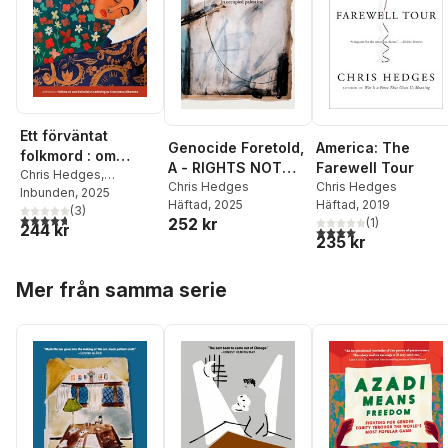
Ett förväntat
Genocide Foretold,
America: The
folkmord : om
A - RIGHTS NOT
Farewell Tour
överlevnad och
Chris Hedges
,
OWNED
Chris Hedges
Chris Hedges
Francesca Albanese
Inbunden
, 2025
motstånd i det
Häftad
, 2025
Häftad
, 2019
(
3
)
ockuperade
4,7
utav 5 stjärnor. Totalt antal röster:
252 kr
(
1
)
244 kr
4,0
utav 5 stjärnor. Tota
Palestina
235 kr
Hoppa över listan
Mer från samma serie