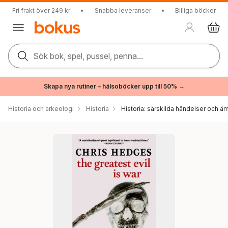
Fri frakt över 249 kr
•
Snabba leveranser
•
Billiga böcker
Sök bok, spel, pussel, penna...
Skapa nya rutiner – hälsoböcker upp till 50% →
Historia och arkeologi
Historia
Historia: särskilda händelser och ä