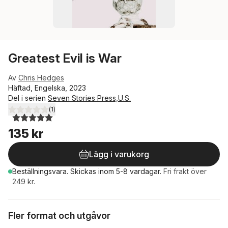
Greatest Evil is War
Av
Chris Hedges
Häftad, Engelska, 2023
Del i serien
Seven Stories Press,U.S.
(
1
)
5,0
utav 5 stjärnor. Totalt antal röster:
135 kr
Lägg i varukorg
Beställningsvara.
Skickas
inom 5-8 vardagar
.
Fri frakt över
249 kr.
Fler format och utgåvor