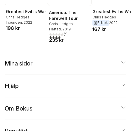
Greatest Evil is War
Greatest Evil is Wa
America: The
Chris Hedges
Chris Hedges
Farewell Tour
Inbunden
, 2022
E-bok
2022
Chris Hedges
198 kr
167 kr
Häftad
, 2019
(
1
)
4,0
utav 5 stjärnor. Totalt antal röster:
235 kr
Mina sidor
Hjälp
Om Bokus
Populärt