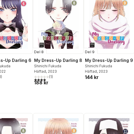
Del 8
Del 9
s-Up Darling 6
My Dress-Up Darling 8
My Dress-Up Darling 9
Fukuda
Shinichi Fukuda
Shinichi Fukuda
2022
Häftad
, 2023
Häftad
, 2023
144 kr
1
)
(
1
)
stjärnor. Totalt antal röster:
4,0
utav 5 stjärnor. Totalt antal röster:
188 kr