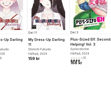
Del 3
Del 11
Plus-Sized Elf: Second
s-Up Darling
My Dress-Up Darling
Helping! Vol. 3
11
Synecdoche
Fukuda
Shinichi Fukuda
Häftad
, 2024
2026
Häftad
, 2024
(
1
)
159 kr
1
)
4,0
utav 5 stjärnor. Totalt ant
stjärnor. Totalt antal röster:
168 kr