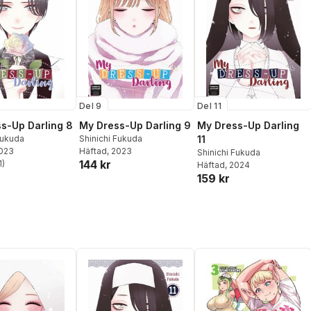
Del 9
Del 11
s-Up Darling 8
My Dress-Up Darling 9
My Dress-Up Darling
Fukuda
Shinichi Fukuda
11
2023
Häftad
, 2023
Shinichi Fukuda
144 kr
1
)
Häftad
, 2024
stjärnor. Totalt antal röster:
159 kr