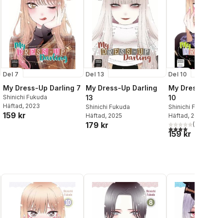
Del 7
Del 13
Del 10
My Dress-Up Darling 7
My Dress-Up Darling
My Dress-Up D
Shinichi Fukuda
13
10
Häftad
, 2023
Shinichi Fukuda
Shinichi Fukuda
159 kr
Häftad
, 2025
Häftad
, 2023
179 kr
(
1
)
4,0
utav 5 stjärnor
159 kr