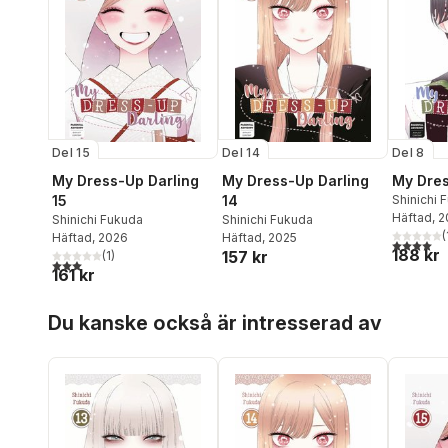
Del 15
Del 14
Del 8
My Dress-Up Darling
My Dress-Up Darling
My Dres
15
14
Shinichi 
Häftad
, 
Shinichi Fukuda
Shinichi Fukuda
(
Häftad
, 2026
Häftad
, 2025
4,0
utav 5 
188 kr
157 kr
(
1
)
3,0
utav 5 stjärnor. Totalt antal röster:
161 kr
Hoppa över listan
Du kanske också är intresserad av