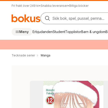
Fri frakt över 249 kr
•
Snabba leveranser
•
Billiga böcker
Sök bok, spel, pussel, penna...
Meny
Erbjudanden
Student
Topplistor
Barn & ungdom
B
Tecknade serier
Manga