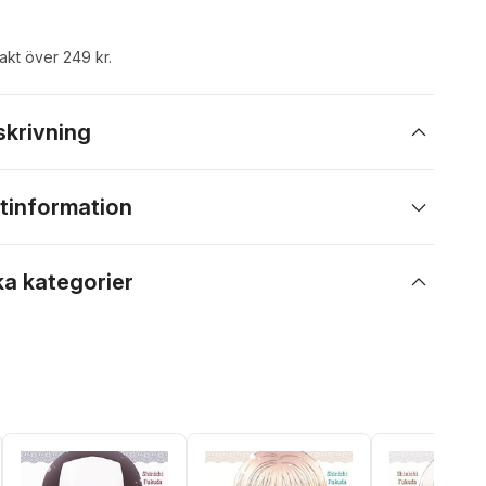
rakt över 249 kr.
skrivning
tinformation
ka kategorier