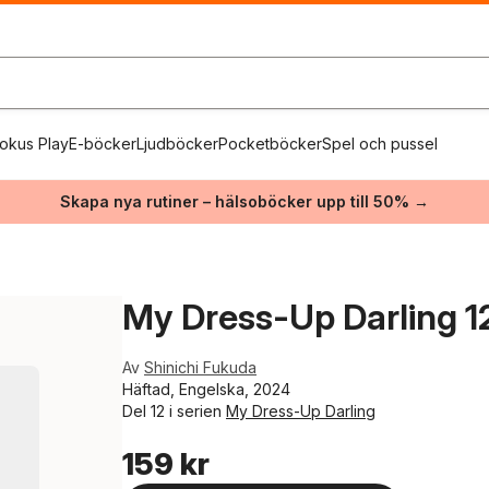
okus Play
E-böcker
Ljudböcker
Pocketböcker
Spel och pussel
Skapa nya rutiner – hälsoböcker upp till 50% →
My Dress-Up Darling 1
Av
Shinichi Fukuda
Häftad, Engelska, 2024
Del 12 i serien
My Dress-Up Darling
159 kr