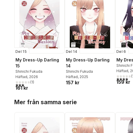
Del 15
Del 14
Del 6
My Dress-Up Darling
My Dress-Up Darling
My Dres
15
14
Shinichi 
Häftad
, 
Shinichi Fukuda
Shinichi Fukuda
(
Häftad
, 2026
Häftad
, 2025
4,0
utav 5 
159 kr
157 kr
(
1
)
3,0
utav 5 stjärnor. Totalt antal röster:
161 kr
Hoppa över listan
Mer från samma serie