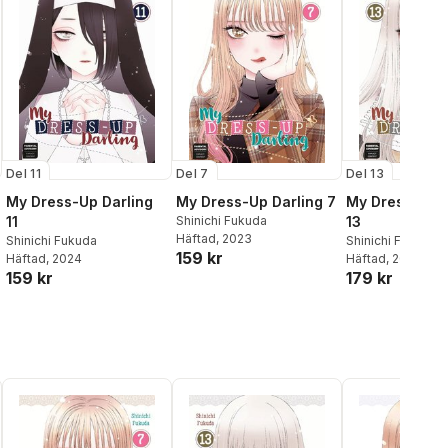
Del 11
Del 7
Del 13
My Dress-Up Darling
My Dress-Up Darling 7
My Dress-Up D
11
Shinichi Fukuda
13
Häftad
, 2023
Shinichi Fukuda
Shinichi Fukuda
159 kr
Häftad
, 2024
Häftad
, 2025
159 kr
179 kr