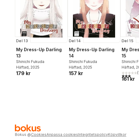
Del 13
Del 14
Del 15
My Dress-Up Darling
My Dress-Up Darling
My Dres
13
14
15
Shinichi Fukuda
Shinichi Fukuda
Shinichi 
Häftad
, 2025
Häftad
, 2025
Häftad
, 
179 kr
157 kr
(
3,0
utav 5 
161 kr
Bokus
@
Cookies
Anpassa cookies
Integritetspolicy
Köpvillkor