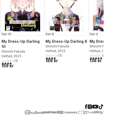
Del 10
Del 8
Del 3
My Dress-Up Darling
My Dress-Up Darling 8
My Dress-Up D
10
Shinichi Fukuda
Shinichi Fukuda
Häftad
, 2023
Häftad
, 2020
Shinichi Fukuda
(
1
)
(
1
)
Häftad
, 2023
4,0
utav 5 stjärnor. Totalt antal röster:
5,0
utav 5 stjärnor.
188 kr
138 kr
(
1
)
al röster:
4,0
utav 5 stjärnor. Totalt antal röster:
159 kr