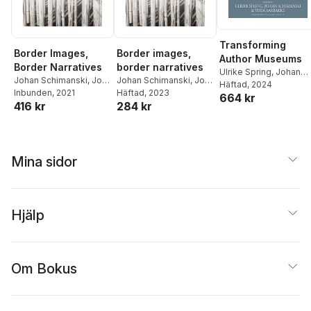
Transforming
Border Images,
Border images,
Author Museums
Border Narratives
border narratives
Ulrike Spring
,
Johan
Johan Schimanski
,
Jopi
Johan Schimanski
,
Jopi
Schimanski
Häftad
, 2024
,
Thea
Nyman
Inbunden
, 2021
Nyman
Häftad
, 2023
664 kr
Aarbakke
416 kr
284 kr
Mina sidor
Hjälp
Om Bokus