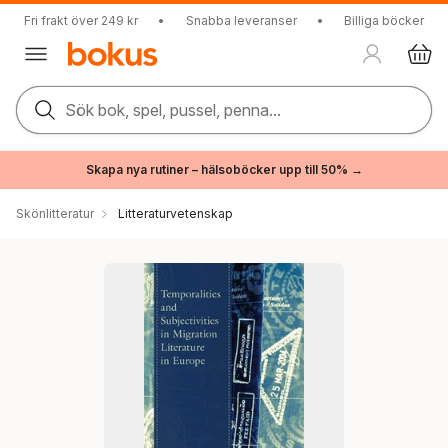
Fri frakt över 249 kr
•
Snabba leveranser
•
Billiga böcker
Sök bok, spel, pussel, penna...
Skapa nya rutiner – hälsoböcker upp till 50% →
Skönlitteratur
Litteraturvetenskap