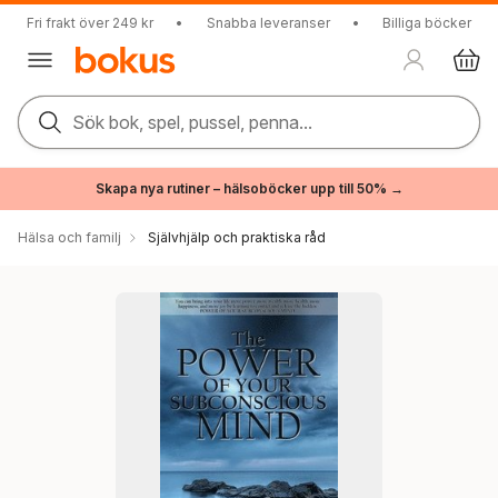
Fri frakt över 249 kr
•
Snabba leveranser
•
Billiga böcker
Sök bok, spel, pussel, penna...
Skapa nya rutiner – hälsoböcker upp till 50% →
Hälsa och familj
Självhjälp och praktiska råd