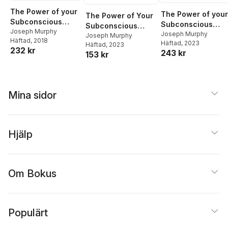
The Power of your
The Power of your
The Power of Your
Subconscious
Subconscious
Subconscious
Mind
Joseph Murphy
Mind
Joseph Murphy
Mind
Joseph Murphy
Häftad
, 2018
Häftad
, 2023
Häftad
, 2023
232 kr
243 kr
153 kr
Mina sidor
Hjälp
Om Bokus
Populärt