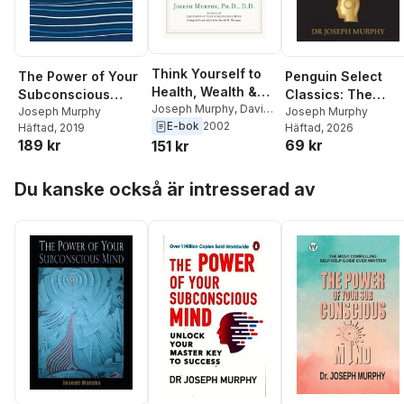
Think Yourself to
The Power of Your
Penguin Select
Health, Wealth &
Subconscious
Classics: The
Happiness
Joseph Murphy
,
David
Mind: The
Joseph Murphy
Power of Your
Joseph Murphy
H. Morgan
E-bok
2002
Häftad
, 2019
Häftad
, 2026
Complete Original
Subconscious
189 kr
69 kr
151 kr
Edition: Also
Mind
Includes the Bonus
Hoppa över listan
Book You Can
Du kanske också är intresserad av
Change Your
Whole Life