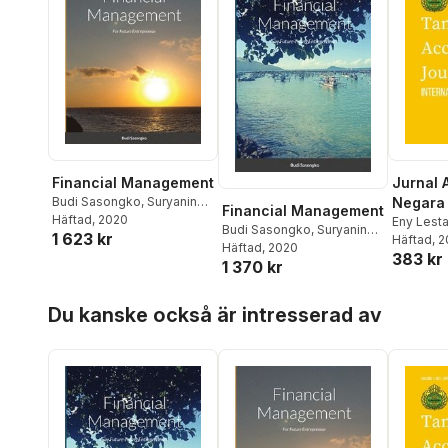
Financial Management
Jurnal 
Budi Sasongko
,
Suryaning
Negara 
Financial Management
Bawono
Häftad
, 2020
Eny Lesta
Budi Sasongko
,
Suryaning
1 623 kr
Sasongk
Häftad
, 
Bawono
Häftad
, 2020
383 kr
Bawono
1 370 kr
Hoppa över listan
Du kanske också är intresserad av