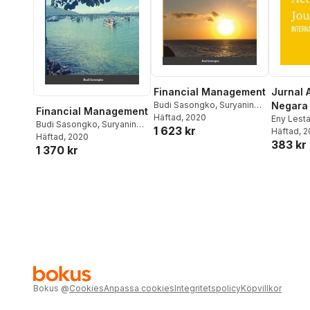
Financial Management
Jurnal 
Budi Sasongko
,
Suryaning
Negara 
Financial Management
Bawono
Häftad
, 2020
Eny Lesta
Budi Sasongko
,
Suryaning
1 623 kr
Sasongk
Häftad
, 
Bawono
Häftad
, 2020
383 kr
Bawono
1 370 kr
Bokus
@
Cookies
Anpassa cookies
Integritetspolicy
Köpvillkor