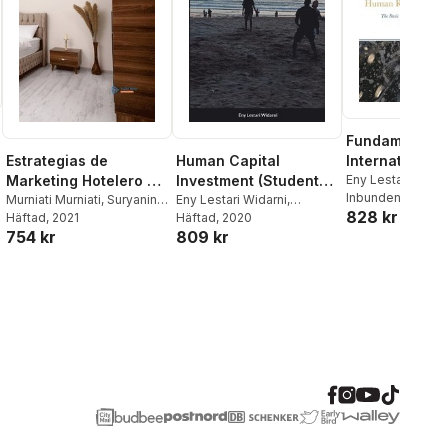
Fundamentals
International
Estrategias de
Human Capital
Resource
Eny Lestari Widar
Marketing Hotelero En
Investment (Student
Suryaning Bawo
Inbunden
, 2020
Management
La Era Digital
Murniati Murniati
,
Suryaning
Edition)
Eny Lestari Widarni
,
828 kr
Bawono
Häftad
, 2021
Suryaning Bawono
Häftad
, 2020
754 kr
809 kr