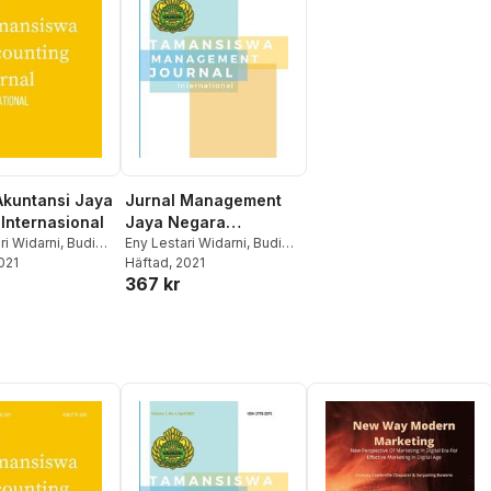
Akuntansi Jaya
Jurnal Management
Internasional
Jaya Negara
ri Widarni
,
Budi
Internasional
Eny Lestari Widarni
,
Budi
o
2021
,
Suryaning
Sasongko
Häftad
, 2021
,
Suryaning
367 kr
Bawono