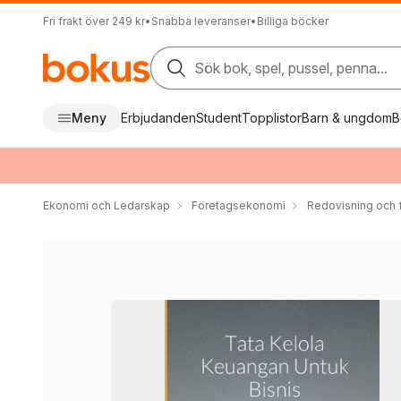
Fri frakt över 249 kr
•
Snabba leveranser
•
Billiga böcker
Sök bok, spel, pussel, penna...
Meny
Erbjudanden
Student
Topplistor
Barn & ungdom
B
Ekonomi och Ledarskap
Företagsekonomi
Redovisning och f