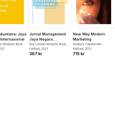
Akuntansi Jaya
Jurnal Management
New Way Modern
Internasional
Jaya Negara
Marketing
ri Widarni
,
Budi
Internasional
Eny Lestari Widarni
,
Budi
Amaury Capdeville
o
2021
,
Suryaning
Sasongko
Häftad
, 2021
,
Suryaning
Chapuzet
Häftad
, 2021
,
Suryaning
367 kr
715 kr
Bawono
Bawono