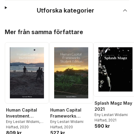
Utforska kategorier
Hoppa över listan
Mer från samma författare
Splash Magz May
2021
Human Capital
Human Capital
Eny Lestari Widarni
Investment
Frameworks
Häftad
, 2021
(Student Edition)
Eny Lestari Widarni
,
Student Edition
Eny Lestari Widarni
590 kr
Suryaning Bawono
Häftad
, 2020
Häftad
, 2020
809 kr
527 kr