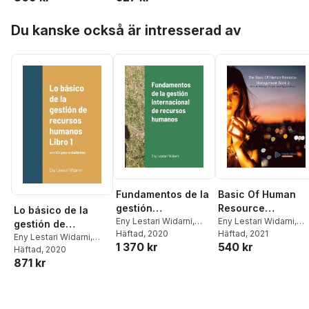
Hoppa över listan
Du kanske också är intresserad av
Fundamentos de la
Basic Of Human
gestión
Resource
Lo básico de la
internacional de
Eny Lestari Widarni
,
Management Book
Eny Lestari Widarni
,
gestión de
Suryaning Bawono
Häftad
, 2020
Suryaning Bawono
Häftad
, 2021
recursos humanos
2
recursos humanos
Eny Lestari Widarni
,
1 370 kr
540 kr
Suryaning Bawono
Häftad
, 2020
Libro 1
871 kr