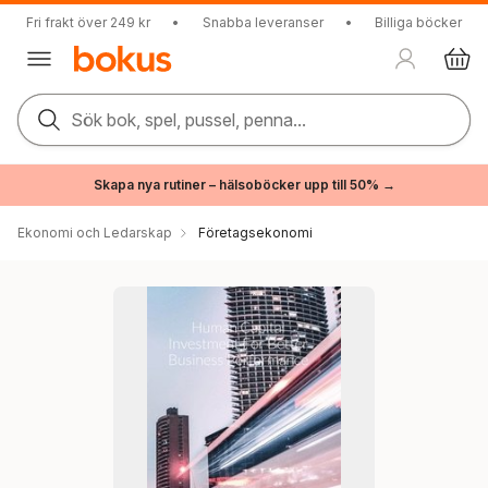
Fri frakt över 249 kr
•
Snabba leveranser
•
Billiga böcker
Sök bok, spel, pussel, penna...
Skapa nya rutiner – hälsoböcker upp till 50% →
Ekonomi och Ledarskap
Företagsekonomi