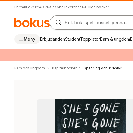
Fri frakt över 249 kr
•
Snabba leveranser
•
Billiga böcker
Sök bok, spel, pussel, penna...
Meny
Erbjudanden
Student
Topplistor
Barn & ungdom
B
Barn och ungdom
Kapitelböcker
Spänning och Äventyr