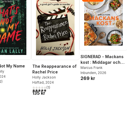
SIGNERAD - Mackans
kost : Middagar och
Not My Name
The Reappearance of
matlådor
Marcus Frank
lly
Rachel Price
Inbunden
, 2026
2024
Holly Jackson
269 kr
2
)
Häftad
, 2024
stjärnor. Totalt antal röster:
(
1
)
5,0
utav 5 stjärnor. Totalt antal röster:
135 kr