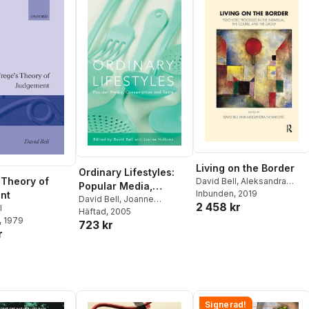
Living on the Border
Ordinary Lifestyles:
 Theory of
David Bell
,
Aleksandra
Popular Media,
Novakovic
Inbunden
, 2019
nt
Consumption and
David Bell
,
Joanne
2 458 kr
l
Hollows
Häftad
, 2005
,
David Bell
,
Taste
, 1979
723 kr
Joanne Hollows
r
Signerad!