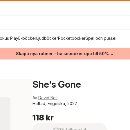
okus Play
E-böcker
Ljudböcker
Pocketböcker
Spel och pussel
Skapa nya rutiner – hälsoböcker upp till 50% →
She's Gone
Av
David Bell
Häftad, Engelska, 2022
118 kr
Tillfälligt slut