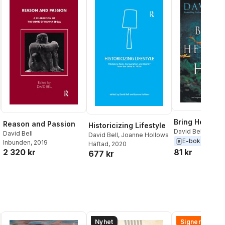
Bring Her Ho
Reason and Passion
Historicizing Lifestyle
David Bell
David Bell
David Bell
,
Joanne Hollows
E-bok
2017
Inbunden
, 2019
Häftad
, 2020
81 kr
2 320 kr
677 kr
Nyhet
Signerad!