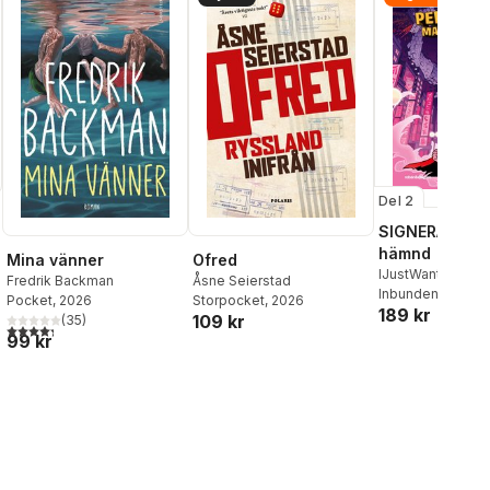
Del 2
SIGNERAD - K
hämnd
Mina vänner
Ofred
IJustWantToBeC
Fredrik Backman
Åsne Seierstad
Adolphson
Inbunden
, 2026
,
Emil
Pocket
, 2026
Storpocket
, 2026
189 kr
Beer
,
Victor Beer
109 kr
(
35
)
4,3
utav 5 stjärnor. Totalt antal röster:
99 kr