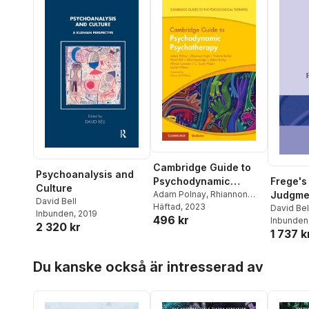
Cambridge Guide to
Psychoanalysis and
Frege's
Psychodynamic
Culture
Judgme
Psychotherapy
Adam Polnay
,
Rhiannon
David Bell
Pugh
Häftad
,
Victoria Barker
, 2023
,
David
David Bel
Inbunden
, 2019
496 kr
Bell
,
Allan Beveridge
,
Adam
Inbunden
2 320 kr
Burley
,
Allyson Lumsden
,
C.
1 737 k
Susan Mizen
,
Lauren
Hoppa över listan
Wilson
Du kanske också är intresserad av