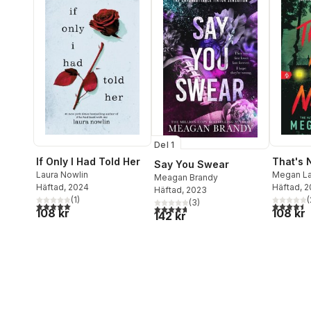
Del 1
If Only I Had Told Her
That's 
Say You Swear
Laura Nowlin
Megan La
Meagan Brandy
Häftad
, 2024
Häftad
, 
Häftad
, 2023
(
1
)
(
(
3
)
5,0
utav 5 stjärnor. Totalt antal röster:
4,5
utav 5 
4,7
utav 5 stjärnor. Totalt antal röster:
108 kr
108 kr
142 kr