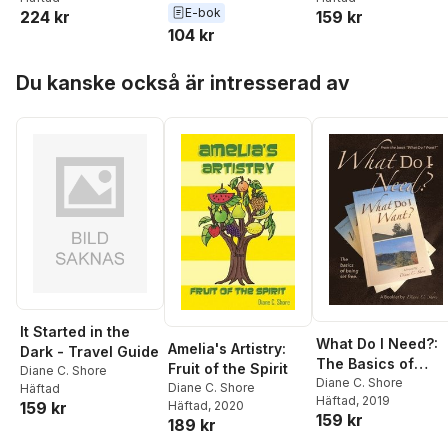
E-bok
224 kr
159 kr
104 kr
Hoppa över listan
Du kanske också är intresserad av
It Started in the
What Do I Need?:
Amelia's Artistry:
Dark - Travel Guide
The Basics of
Fruit of the Spirit
Diane C. Shore
Being Set Free
Diane C. Shore
Diane C. Shore
Häftad
Häftad
, 2019
Häftad
, 2020
159 kr
159 kr
189 kr