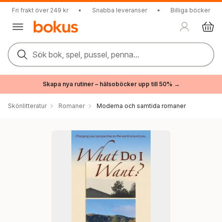
Fri frakt över 249 kr
•
Snabba leveranser
•
Billiga böcker
Sök bok, spel, pussel, penna...
Skapa nya rutiner – hälsoböcker upp till 50% →
Skönlitteratur
Romaner
Moderna och samtida romaner