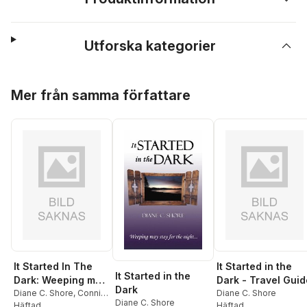
Utforska kategorier
Hoppa över listan
Mer från samma författare
It Started In The
It Started in the
It Started in the
Dark: Weeping may
Dark - Travel Guid
Dark
stay for the night
Diane C. Shore
,
Connie
Diane C. Shore
Diane C. Shore
Dixon
Häftad
Häftad