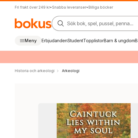
Fri frakt över 249 kr
•
Snabba leveranser
•
Billiga böcker
Sök bok, spel, pussel, penna...
Meny
Erbjudanden
Student
Topplistor
Barn & ungdom
B
Historia och arkeologi
Arkeologi