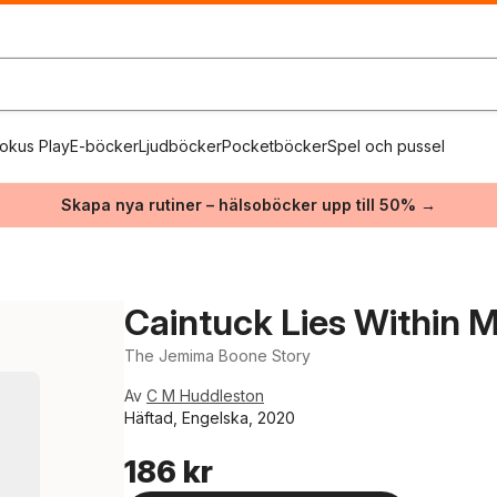
okus Play
E-böcker
Ljudböcker
Pocketböcker
Spel och pussel
Skapa nya rutiner – hälsoböcker upp till 50% →
Caintuck Lies Within 
The Jemima Boone Story
Av
C M Huddleston
Häftad, Engelska, 2020
186 kr