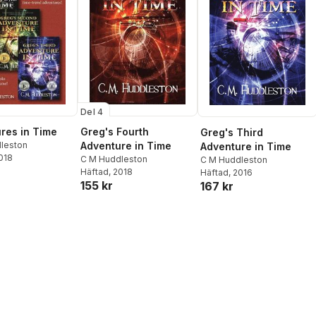
Del 4
res in Time
Greg's Fourth
Greg's Third
leston
Adventure in Time
Adventure in Time
2018
C M Huddleston
C M Huddleston
Häftad
, 2018
Häftad
, 2016
155 kr
167 kr