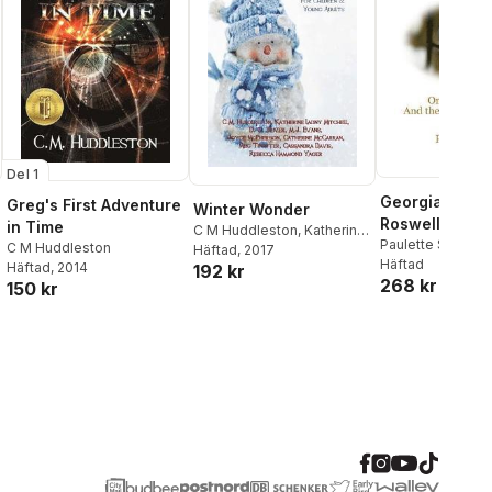
Del 1
Georgia's Col
Greg's First Adventure
Winter Wonder
Roswell One 
in Time
C M Huddleston
,
Katherine
Dream And th
Paulette Snoby
C M Huddleston
Ladny Mitchell
Häftad
, 2017
,
D G Driver
Häftad
Who Lived It
Häftad
, 2014
192 kr
268 kr
150 kr