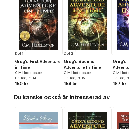
Del 1
Del 2
Greg's First Adventure
Greg's Second
Greg's 
in Time
Adventure In Time
Adventu
C M Huddleston
C M Huddleston
C M Hudd
Häftad
, 2014
Häftad
, 2015
Häftad
, 
150 kr
154 kr
167 kr
Hoppa över listan
Du kanske också är intresserad av