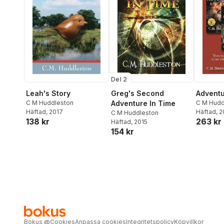
Del 2
Leah's Story
Greg's Second
Adventu
C M Huddleston
Adventure In Time
C M Hudd
Häftad
, 2017
Häftad
, 
C M Huddleston
138 kr
263 kr
Häftad
, 2015
154 kr
Bokus
@
Cookies
Anpassa cookies
Integritetspolicy
Köpvillkor