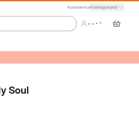
Kundservice
Företagskund?
My Soul