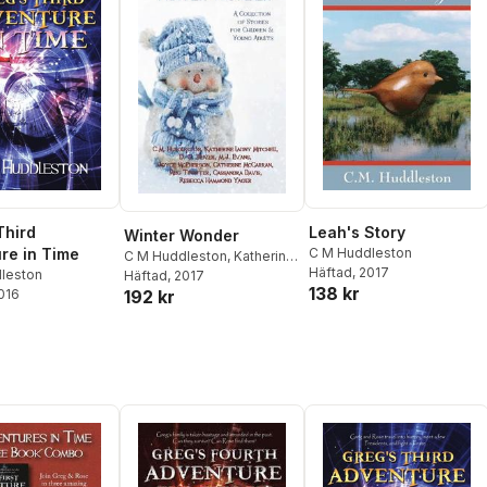
Leah's Story
Third
Winter Wonder
C M Huddleston
re in Time
C M Huddleston
,
Katherine
Häftad
, 2017
leston
Ladny Mitchell
Häftad
, 2017
,
D G Driver
138 kr
192 kr
2016