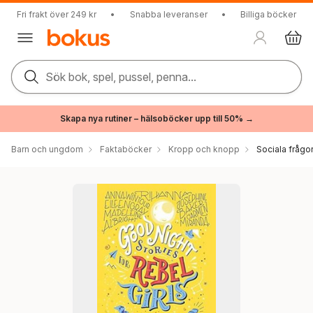
Fri frakt över 249 kr
•
Snabba leveranser
•
Billiga böcker
Sök bok, spel, pussel, penna...
Skapa nya rutiner – hälsoböcker upp till 50% →
Barn och ungdom
Faktaböcker
Kropp och knopp
Sociala frågo