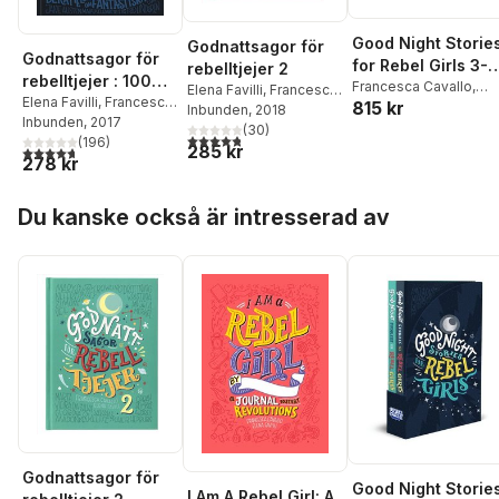
Good Night Storie
Godnattsagor för
Godnattsagor för
for Rebel Girls 3-
rebelltjejer 2
rebelltjejer : 100
Book Gift Set
Francesca Cavallo
,
Elena Favilli
,
Francesca
berättelser om
Elena Favilli
,
Francesca
815 kr
Elena Favilli
,
Rebel Gir
Cavallo
Inbunden
, 2018
Cavallo
Inbunden
, 2017
fantastiska kvinnor
(
30
)
4,8
utav 5 stjärnor. Totalt antal röster:
(
196
)
285 kr
4,7
utav 5 stjärnor. Totalt antal röster:
278 kr
Hoppa över listan
Du kanske också är intresserad av
Godnattsagor för
Good Night Storie
I Am A Rebel Girl: A