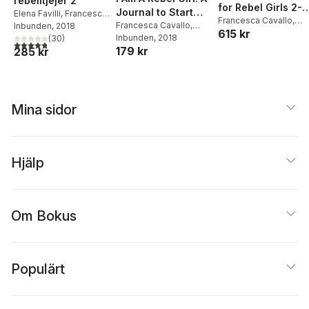
rebelltjejer 2
for Rebel Girls 2-
Journal to Start
Elena Favilli
,
Francesca
Book Gift Set
Francesca Cavallo
,
Revolutions
Francesca Cavallo
,
Cavallo
Inbunden
, 2018
615 kr
Elena Favilli
,
Rebel Gir
Elena Favilli
Inbunden
, 2018
,
Rebel Girls
(
30
)
4,8
utav 5 stjärnor. Totalt antal röster:
179 kr
285 kr
Mina sidor
Hjälp
Om Bokus
Populärt