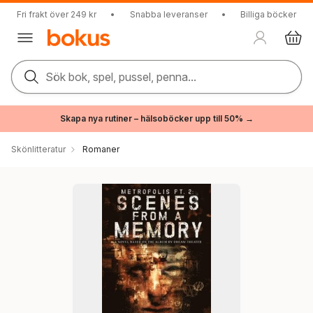
Fri frakt över 249 kr
•
Snabba leveranser
•
Billiga böcker
Sök bok, spel, pussel, penna...
Skapa nya rutiner – hälsoböcker upp till 50% →
Skönlitteratur
Romaner