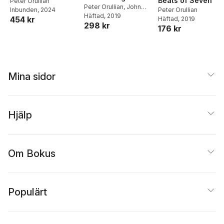
Beats of Seven
Peter Orullian
Speakman
Peter Orullian
,
John
Inbunden
, 2024
Peter Orullian
Petrucci
Häftad
, 2019
454 kr
Häftad
, 2019
298 kr
176 kr
Mina sidor
Hjälp
Om Bokus
Populärt