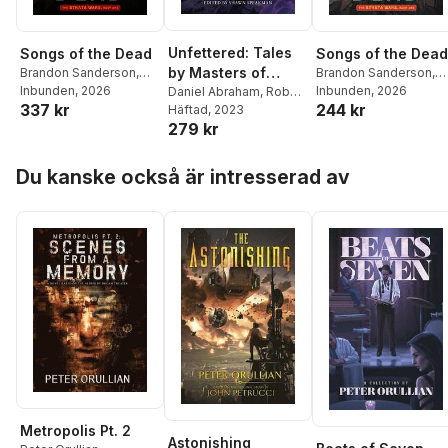
Unfettered: Tales
Songs of the Dead
Songs of the Dead
by Masters of
Brandon Sanderson
,
Brandon Sanderson
,
Peter Orullian
Inbunden
, 2026
Peter Orullian
Inbunden
, 2026
Fantasy
Daniel Abraham
,
Robert
244 kr
337 kr
Jordan
Häftad
, 2023
,
Brandon
279 kr
Sanderson
,
Mark
Lawrence
,
Todd
Hoppa över listan
Lockwood
,
Naomi
Du kanske också är intresserad av
Novik
,
Peter Orullian
,
Robert V S Redick
,
Patrick Rothfuss
,
R A
Salvatore
,
Shawn
Speakman
,
Jennifer
Bosworth
,
Michael J
Sullivan
,
Eldon
Thompson
,
Carrie
Vaughn
,
Tad Williams
,
Peter V Brett
,
Terry
Brooks
,
Jacqueline
Carey
,
Blake Charlton
,
David Anthony Durham
,
Lev Grossman
,
Kevin
Metropolis Pt. 2
Hearne
,
Shawn
Astonishing