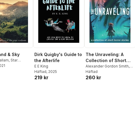
and & Sky
Dirk Quigby's Guide to
The Unraveling: A
allam
,
Star
the Afterlife
Collection of Short
ke
2021
,
Eric Bishop
E E King
Horror Stories
Alexander Gordon Smith
,
Häftad
, 2025
Maxwell Alexander Drake
Häftad
219 kr
260 kr