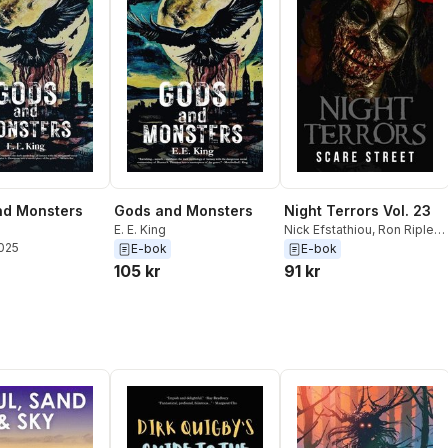
nd Monsters
Gods and Monsters
Night Terrors Vol. 23
E. E. King
Nick Efstathiou
,
Ron Ripley
,
2025
Morgan Quaid
,
MJ Gardner
,
E-bok
E-bok
Thomas Nicholson
,
Mark
105 kr
91 kr
Towse
,
Adam Newnham
,
Richard Lau
,
E. E. King
,
Rachael Boucker
,
Gina
Easton
,
Peter J. Larrivee
,
Jim Nemeth
,
Dennis K.
Crosby
,
Justin Moritz
,
Scare Street