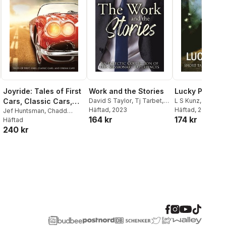
Joyride: Tales of First
Work and the Stories
Lucky Penny
Cars, Classic Cars,
David S Taylor
,
Tj Tarbet
,
L S Kunz
,
Andrea 
Edmond Porter
Häftad
, 2023
Karen Dent
Häftad
, 2025
and Dream Cars
Jef Huntsman
,
Chadd
164 kr
174 kr
Vanzanten
Häftad
240 kr