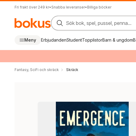
Fri frakt över 249 kr
•
Snabba leveranser
•
Billiga böcker
Sök bok, spel, pussel, penna...
Meny
Erbjudanden
Student
Topplistor
Barn & ungdom
B
Fantasy, SciFi och skräck
Skräck