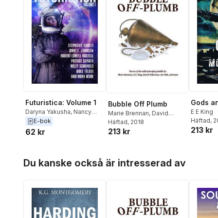
Futuristica: Volume 1
Gods a
Bubble Off Plumb
Daryna Yakusha
,
Nancy
E E King
Marie Brennan
,
David
S.M. Waldman
,
Mike
Häftad
, 
E-bok
Tallerman
Häftad
, 2018
,
E E King
213 kr
Morgan
,
Mary Mascari
,
Gary
213 kr
62 kr
Kloster
,
E E King
,
Ciro
Faienza
,
L. H. Davis
,
L Chan
,
Hoppa över listan
Megan Chaudhuri
,
Marina
Du kanske också är intresserad av
Berlin
,
James Beamon
,
Bo
Balder
,
Wole Talabi
,
Holly
Schofield
,
Patrice Sarath
,
Robert Lowell Russell
,
Anne E. Johnson
,
Stephanie Burgis