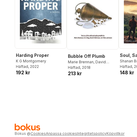
Harding Proper
Soul, S
Bubble Off Plumb
K G Montgomery
Shanan B
Marie Brennan
,
David
Häftad
, 2022
Coulbroo
Häftad
, 
Tallerman
Häftad
, 2018
,
E E King
192 kr
148 kr
213 kr
Bokus
@
Cookies
Anpassa cookies
Integritetspolicy
Köpvillkor