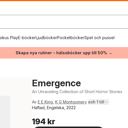
okus Play
E-böcker
Ljudböcker
Pocketböcker
Spel och pussel
Skapa nya rutiner – hälsoböcker upp till 50% →
Emergence
An Unraveling Collection of Short Horror Stories
Av
E E King
,
K G Montgomery
och 1 till
Häftad, Engelska, 2022
194 kr