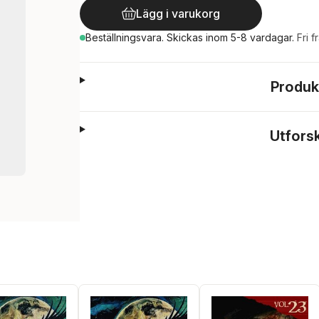
Lägg i varukorg
Beställningsvara.
Skickas
inom 5-8 vardagar
.
Fri f
Produk
Utfors