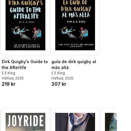
Dirk Quigby's Guide to
guía de dirk quigby al
the Afterlife
más allá
E E King
E E King
Häftad
, 2025
Häftad
, 2025
219 kr
207 kr