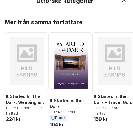
Utforska kategorier
Hoppa över listan
Mer från samma författare
It Started In The
It Started in the
It Started in the
Dark: Weeping may
Dark - Travel Guid
Dark
stay for the night
Diane C. Shore
,
Connie
Diane C. Shore
Diane C. Shore
Dixon
Häftad
Häftad
E-bok
224 kr
159 kr
104 kr