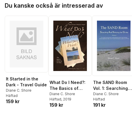
Hoppa över listan
Du kanske också är intresserad av
It Started in the
What Do I Need?:
The SAND Room
Dark - Travel Guide
The Basics of
Vol. 1: Searching
Diane C. Shore
Being Set Free
Diane C. Shore
And Noticing the
Diane C. Shore
Häftad
Häftad
, 2019
Häftad
Divine
159 kr
159 kr
191 kr