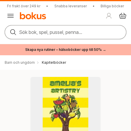
Fri frakt över 249 kr
•
Snabba leveranser
•
Billiga böcker
Sök bok, spel, pussel, penna...
Skapa nya rutiner – hälsoböcker upp till 50% →
Barn och ungdom
Kapitelböcker