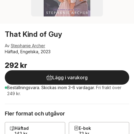
That Kind of Guy
Av
Stephanie Archer
Häftad, Engelska, 2023
292 kr
Lägg i varukorg
Beställningsvara.
Skickas
inom 3-6 vardagar
.
Fri frakt över
249 kr.
Fler format och utgåvor
Häftad
E-bok
142 kr
72 kr