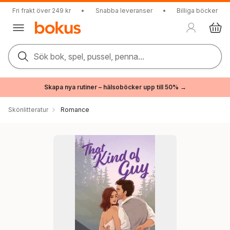
Fri frakt över 249 kr
•
Snabba leveranser
•
Billiga böcker
Sök bok, spel, pussel, penna...
Skapa nya rutiner – hälsoböcker upp till 50% →
Skönlitteratur
Romance