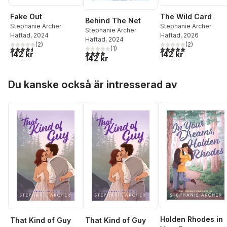
Fake Out
The Wild Card
Behind The Net
Stephanie Archer
Stephanie Archer
Stephanie Archer
Häftad
, 2024
Häftad
, 2026
Häftad
, 2024
(
2
)
(
2
)
4,5
utav 5 stjärnor. Totalt antal röster:
5,0
utav 5 stjärnor. Tota
(
1
)
4,0
utav 5 stjärnor. Totalt antal röster:
142 kr
142 kr
142 kr
Hoppa över listan
Du kanske också är intresserad av
Holden Rhodes in
That Kind of Guy
That Kind of Guy