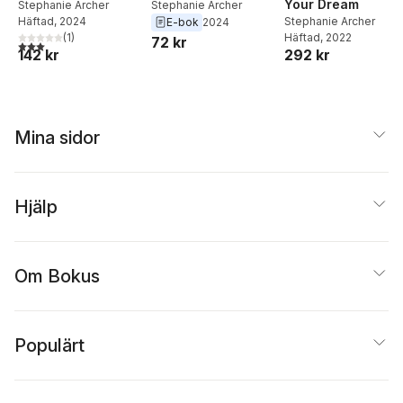
Your Dream
Stephanie Archer
Stephanie Archer
Häftad
, 2024
Stephanie Archer
E-bok
2024
(
1
)
Häftad
, 2022
72 kr
3,0
utav 5 stjärnor. Totalt antal röster:
142 kr
292 kr
Mina sidor
Hjälp
Om Bokus
Populärt