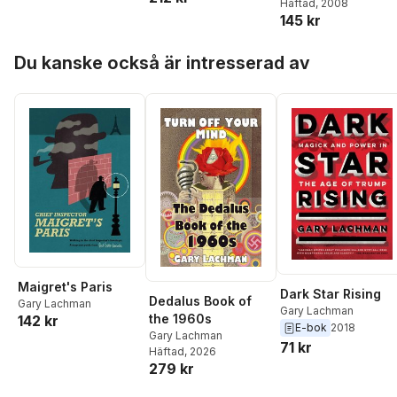
John Scheid
,
Martin
Häftad
, 2008
145 kr
Goodman
,
Diarmaid
Macculloch
,
Elaine
Hoppa över listan
Pagels
,
Reza Aslan
,
Du kanske också är intresserad av
Wouter J. Hanegraaff
,
Gary Lachman
,
Malise
Ruthven
,
Marco Pasi
,
William O’Reilly
,
Ariel
Glucklich
,
Wolfgang
Palaver
,
Mona Siddiqui
,
Candida R. Moss
,
Esther Benbassa
,
Richard Miles
,
A.N.
Wilson
,
Jessica Frazier
,
Simon May
,
Armin W.
Geertz
,
Harvey
Whitehouse
,
Pär
Stenbäck
,
Benedetta
Maigret's Paris
Berti
,
Göran Rosenberg
,
Dark Star Rising
Dedalus Book of
Gary Lachman
Jayne Svenungsson
,
Gary Lachman
the 1960s
142 kr
Adrian Wooldridge
,
E-bok
2018
Gary Lachman
Chakravarthi Ram-
71 kr
Häftad
, 2026
Prasad
279 kr