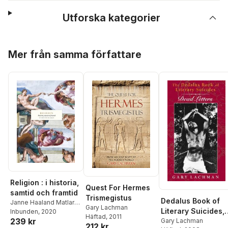
Utforska kategorier
Hoppa över listan
Mer från samma författare
Religion : i historia,
Quest For Hermes
samtid och framtid
Trismegistus
Dedalus Book of
Janne Haaland Matlary
,
Gary Lachman
Literary Suicides,
Daniel T. Potts
Inbunden
, 2020
,
Julius J.
Häftad
, 2011
239 kr
Lipner
,
Robin Osborne
,
The: Dead Letters
Gary Lachman
212 kr