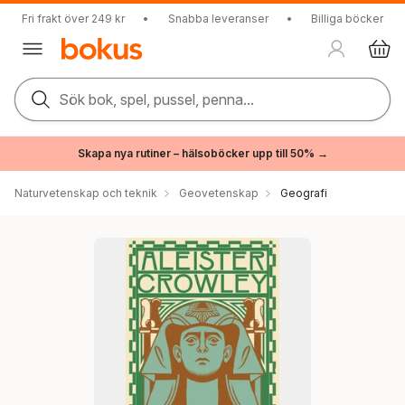
Fri frakt över 249 kr
•
Snabba leveranser
•
Billiga böcker
Sök bok, spel, pussel, penna...
Skapa nya rutiner – hälsoböcker upp till 50% →
Naturvetenskap och teknik
Geovetenskap
Geografi