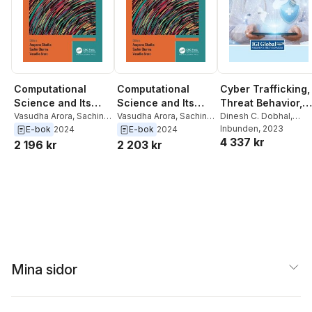
Cyber Trafficking,
Computational
Computational
Threat Behavior,
Science and Its
Science and Its
and Malicious
Dinesh C. Dobhal
,
Applications
Vasudha Arora
,
Sachin
Applications
Vasudha Arora
,
Sachin
Sachin Sharma
Inbunden
, 2023
,
Sharma
,
Anupama
Sharma
,
Anupama
E-bok
2024
E-bok
2024
Activity Monitorin
4 337 kr
Kamlesh C. Purohit
,
Chadha
Chadha
2 196 kr
2 203 kr
for Healthcare
Lata Nautiyal
,
Karan
Organizations
Singh
Mina sidor