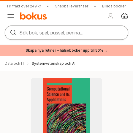
Fri frakt över 249 kr
•
Snabba leveranser
•
Billiga böcker
Sök bok, spel, pussel, penna...
Skapa nya rutiner – hälsoböcker upp till 50% →
Data och IT
Systemvetenskap och AI