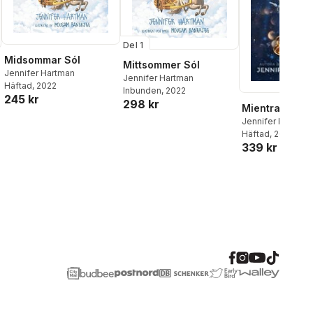
Del 1
Midsommar Sól
Mittsommer Sól
Jennifer Hartman
Jennifer Hartman
Häftad
, 2022
Inbunden
, 2022
245 kr
298 kr
Mientras siga 
al röster:
Jennifer Hartman
Häftad
, 2026
339 kr