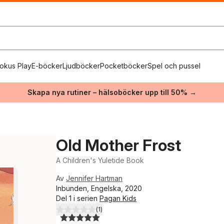
okus Play
E-böcker
Ljudböcker
Pocketböcker
Spel och pussel
Skapa nya rutiner – hälsoböcker upp till 50% →
Old Mother Frost
A Children's Yuletide Book
Av
Jennifer Hartman
Inbunden, Engelska, 2020
Del 1 i serien
Pagan Kids
(
1
)
5,0
utav 5 stjärnor. Totalt antal röster: