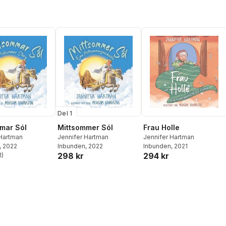
Del 1
mar Sól
Mittsommer Sól
Frau Holle
 Hartman
Jennifer Hartman
Jennifer Hartman
, 2022
Inbunden
, 2022
Inbunden
, 2021
298 kr
294 kr
1
)
stjärnor. Totalt antal röster: