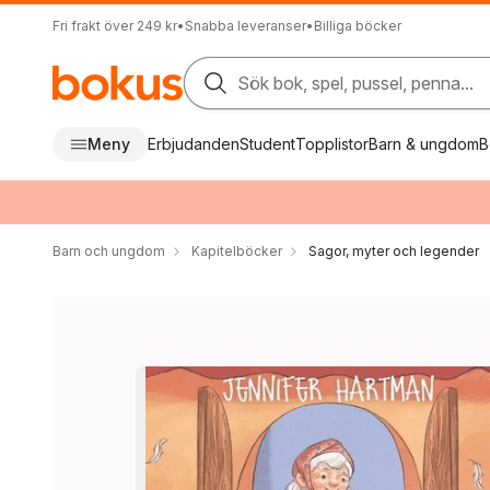
Fri frakt över 249 kr
•
Snabba leveranser
•
Billiga böcker
Sök bok, spel, pussel, penna...
Meny
Erbjudanden
Student
Topplistor
Barn & ungdom
B
Barn och ungdom
Kapitelböcker
Sagor, myter och legender