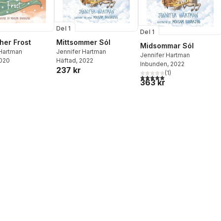
Del 1
Del 1
her Frost
Mittsommer Sól
Midsommar Sól
 Hartman
Jennifer Hartman
Jennifer Hartman
2020
Häftad
, 2022
Inbunden
, 2022
237 kr
(
1
)
5,0
utav 5 stjärnor. Totalt ant
363 kr