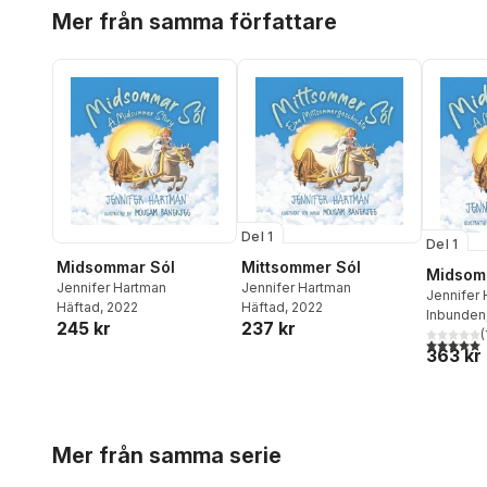
Hoppa över listan
Mer från samma författare
Del 1
Del 1
Midsommar Sól
Mittsommer Sól
Midsom
Jennifer Hartman
Jennifer Hartman
Jennifer
Häftad
, 2022
Häftad
, 2022
Inbunden
245 kr
237 kr
(
5,0
utav 5 
363 kr
Hoppa över listan
Mer från samma serie