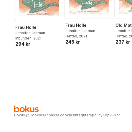
Frau Holle
Old Mot
Frau Holle
Jennifer Hartman
Jennifer
Jennifer Hartman
Häftad
, 2021
Häftad
, 
Inbunden
, 2021
245 kr
237 kr
294 kr
Bokus
@
Cookies
Anpassa cookies
Integritetspolicy
Köpvillkor