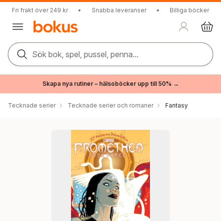
Fri frakt över 249 kr
•
Snabba leveranser
•
Billiga böcker
Sök bok, spel, pussel, penna...
Skapa nya rutiner – hälsoböcker upp till 50% →
Tecknade serier
Tecknade serier och romaner
Fantasy