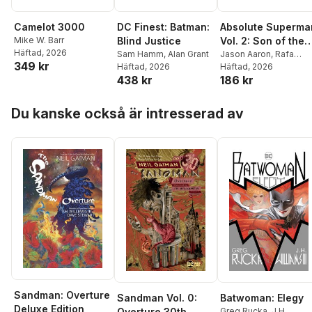
Camelot 3000
DC Finest: Batman:
Absolute Superma
Mike W. Barr
Blind Justice
Vol. 2: Son of the
Häftad
, 2026
Sam Hamm
,
Alan Grant
Demon
Jason Aaron
,
Rafa
349 kr
Häftad
, 2026
Sandoval
Häftad
, 2026
438 kr
186 kr
Hoppa över listan
Du kanske också är intresserad av
Sandman: Overture
Sandman Vol. 0:
Batwoman: Elegy
Deluxe Edition
Overture 30th
Greg Rucka
,
J.H.