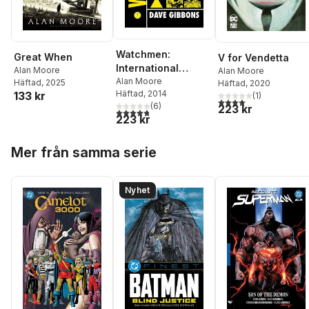
Watchmen:
Great When
V for Vendetta
International
Alan Moore
Alan Moore
Edition
Alan Moore
Häftad
, 2025
Häftad
, 2020
Häftad
, 2014
133 kr
(
1
)
4,0
utav 5 stjärnor. Tota
(
6
)
223 kr
4,8
utav 5 stjärnor. Totalt antal röster:
223 kr
Hoppa över listan
Mer från samma serie
Nyhet