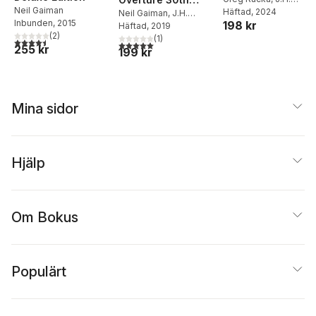
Neil Gaiman
Williams III
Häftad
, 2024
Anniversary Edition
Neil Gaiman
,
J.H.
Inbunden
, 2015
198 kr
Williams III
Häftad
, 2019
(
2
)
(
1
)
4,5
utav 5 stjärnor. Totalt antal röster:
5,0
utav 5 stjärnor. Totalt antal röster:
255 kr
199 kr
Mina sidor
Hjälp
Om Bokus
Populärt