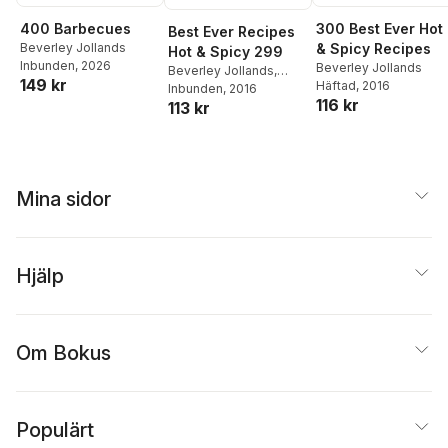
300 Best Ever Hot
400 Barbecues
Best Ever Recipes
& Spicy Recipes
Beverley Jollands
Hot & Spicy 299
Inbunden
, 2026
Beverley Jollands
Beverley Jollands
,
149 kr
Häftad
, 2016
Beverley Jollands
Inbunden
, 2016
116 kr
113 kr
Mina sidor
Hjälp
Om Bokus
Populärt