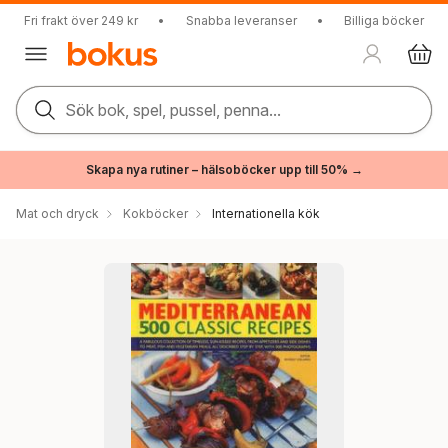
Fri frakt över 249 kr
•
Snabba leveranser
•
Billiga böcker
Sök bok, spel, pussel, penna...
Skapa nya rutiner – hälsoböcker upp till 50% →
Mat och dryck
Kokböcker
Internationella kök