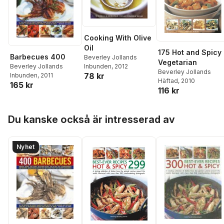
Cooking With Olive
Oil
175 Hot and Spicy
Barbecues 400
Beverley Jollands
Vegetarian
Beverley Jollands
Inbunden
, 2012
Beverley Jollands
78 kr
Inbunden
, 2011
Häftad
, 2010
165 kr
116 kr
Hoppa över listan
Du kanske också är intresserad av
Nyhet