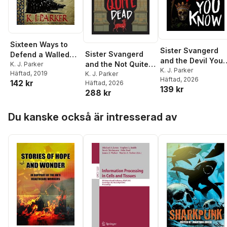
Sixteen Ways to
Sister Svangerd
Sister Svangerd
Defend a Walled
and the Devil You
and the Not Quite
City
K. J. Parker
Know
K. J. Parker
Häftad
, 2019
Dead
K. J. Parker
Häftad
, 2026
142 kr
Häftad
, 2026
139 kr
288 kr
Hoppa över listan
Du kanske också är intresserad av