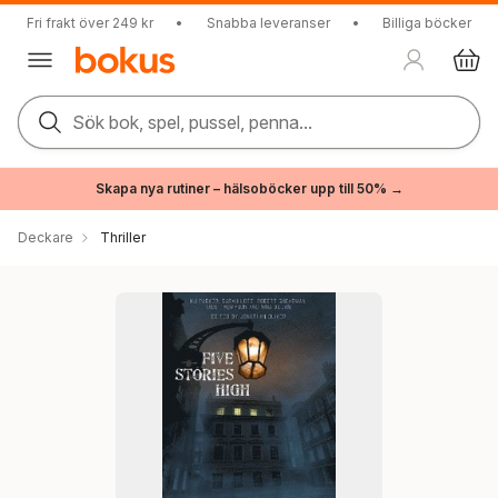
Fri frakt över 249 kr
•
Snabba leveranser
•
Billiga böcker
Sök bok, spel, pussel, penna...
Skapa nya rutiner – hälsoböcker upp till 50% →
Deckare
Thriller