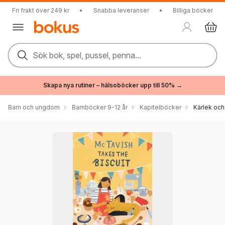
Fri frakt över 249 kr
•
Snabba leveranser
•
Billiga böcker
Sök bok, spel, pussel, penna...
Skapa nya rutiner – hälsoböcker upp till 50% →
Barn och ungdom
Barnböcker 9-12 år
Kapitelböcker
Kärlek och