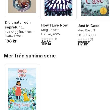
Djur, natur och
How I Live Now
Just in Case
sopretur :
Meg Rosoff
Meg Rosoff
perspektiv på
Eva Änggård
,
Anna
Häftad
, 2005
Häftad
, 2007
Svensson
Häftad
, 2020
barnkulturen i
(
1
)
(
1
)
188 kr
4,0
utav 5 stjärnor. Totalt antal röster:
Kundromichalis
,
Erik
5,0
utav 5 stjärnor. Tota
antropocen
119 kr
117 kr
Zillén
,
Meg Rosoff
,
Sara Myrberg
,
Märit
Hoppa över listan
Jansson
,
Karin
Mer från samma serie
Isaksson
,
Gunilla
Halldén