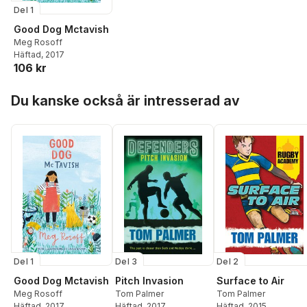
Del 1
Good Dog Mctavish
Meg Rosoff
Häftad
, 2017
106 kr
Hoppa över listan
Du kanske också är intresserad av
Del 2
Del 1
Del 3
Surface to Air
Good Dog Mctavish
Pitch Invasion
Tom Palmer
Meg Rosoff
Tom Palmer
Häftad
, 2015
Häftad
, 2017
Häftad
, 2017