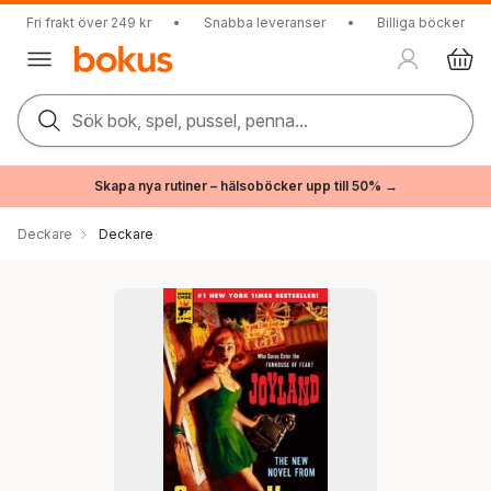
Fri frakt över 249 kr
•
Snabba leveranser
•
Billiga böcker
Sök bok, spel, pussel, penna...
Skapa nya rutiner – hälsoböcker upp till 50% →
Deckare
Deckare