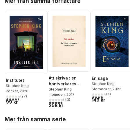
Mer från samma författare
Att skriva : en
En saga
Institutet
hantverkares
Stephen King
Stephen King
Storpocket
, 2023
memoarer
Stephen King
Pocket
, 2020
(
4
)
Inbunden
, 2017
(
27
)
3,8
utav 5 stjärnor. Tota
4,6
utav 5 stjärnor. Totalt antal röster:
149 kr
(
43
)
99 kr
4,7
utav 5 stjärnor. Totalt antal röster:
258 kr
Hoppa över listan
Mer från samma serie