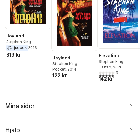
Joyland
Stephen King
Ljudbok
2013
319 kr
Elevation
Joyland
Stephen King
Stephen King
Häftad
, 2020
Pocket
, 2014
(
1
)
122 kr
5,0
utav 5 stjärnor. Tota
142 kr
Mina sidor
Hjälp