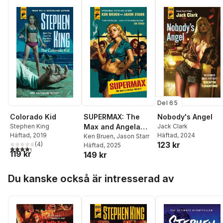
Del 65
Colorado Kid
SUPERMAX: The
Nobody's Angel
Stephen King
Max and Angela
Jack Clark
Häftad
, 2019
Häftad
, 2024
Trilogy
Ken Bruen
,
Jason Starr
123 kr
(
4
)
Häftad
, 2025
4,3
utav 5 stjärnor. Totalt antal röster:
119 kr
149 kr
Hoppa över listan
Du kanske också är intresserad av