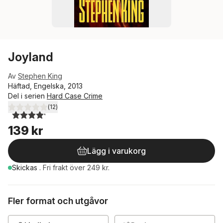
Joyland
Av
Stephen King
Häftad, Engelska, 2013
Del i serien
Hard Case Crime
(
12
)
4,2
utav 5 stjärnor. Totalt antal röster:
139 kr
Lägg i varukorg
Skickas
.
Fri frakt över 249 kr.
Fler format och utgåvor