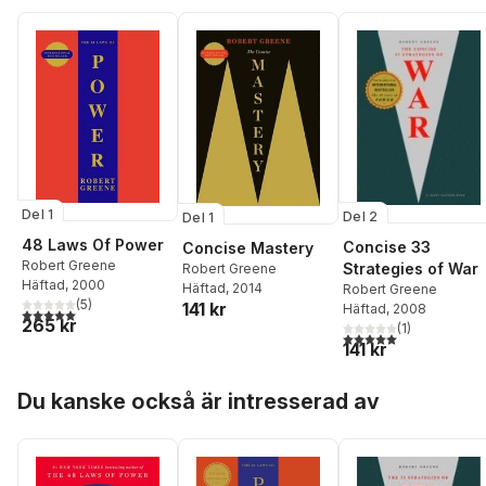
Del 1
Del 2
Del 1
48 Laws Of Power
Concise 33
Concise Mastery
Robert Greene
Strategies of War
Robert Greene
Häftad
, 2000
Häftad
, 2014
Robert Greene
(
5
)
141 kr
Häftad
, 2008
5,0
utav 5 stjärnor. Totalt antal röster:
265 kr
(
1
)
5,0
utav 5 stjärnor. Tota
141 kr
Hoppa över listan
Du kanske också är intresserad av