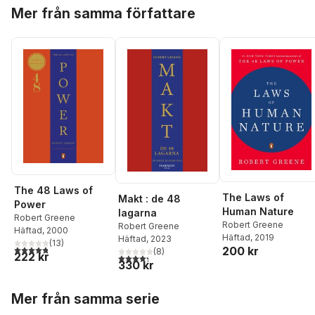
Hoppa över listan
Mer från samma författare
The 48 Laws of
The Laws of
Makt : de 48
Power
Human Nature
lagarna
Robert Greene
Robert Greene
Robert Greene
Häftad
, 2000
Häftad
, 2019
Häftad
, 2023
(
13
)
4,8
utav 5 stjärnor. Totalt antal röster:
200 kr
(
8
)
222 kr
4,3
utav 5 stjärnor. Totalt antal röster:
330 kr
Hoppa över listan
Mer från samma serie