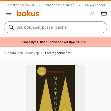
Fri frakt över 249 kr
•
Snabba leveranser
•
Billiga böcker
Sök bok, spel, pussel, penna...
Skapa nya rutiner – hälsoböcker upp till 50% →
Ekonomi och Ledarskap
Företagsekonomi