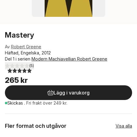
Mastery
Av
Robert Greene
Häftad, Engelska, 2012
Del 1 i serien
Modern Machiavellian Robert Greene
(
5
)
5,0
utav 5 stjärnor. Totalt antal röster:
265 kr
Lägg i varukorg
Skickas
.
Fri frakt över 249 kr.
Fler format och utgåvor
Visa alla