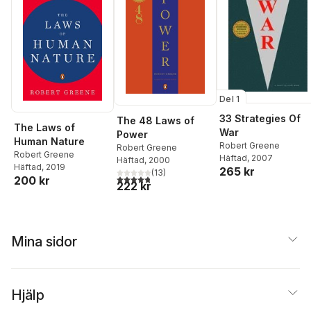
Del 1
33 Strategies Of
The 48 Laws of
The Laws of
War
Power
Human Nature
Robert Greene
Robert Greene
Robert Greene
Häftad
, 2007
Häftad
, 2000
Häftad
, 2019
265 kr
(
13
)
4,8
utav 5 stjärnor. Totalt antal röster:
200 kr
222 kr
Mina sidor
Hjälp