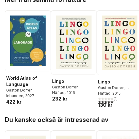
World Atlas of
Lingo
Lingo
Language
Gaston Dorren
Gaston Dorren
,
Gaston Dorren
Häftad
, 2016
Jonathan Buckley
Häftad
, 2015
Inbunden
, 2027
232 kr
(
1
)
422 kr
5,0
utav 5 stjärnor. Tota
130 kr
Hoppa över listan
Du kanske också är intresserad av