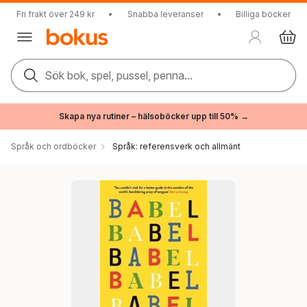
Fri frakt över 249 kr
•
Snabba leveranser
•
Billiga böcker
Sök bok, spel, pussel, penna...
Skapa nya rutiner – hälsoböcker upp till 50% →
Språk och ordböcker
Språk: referensverk och allmänt