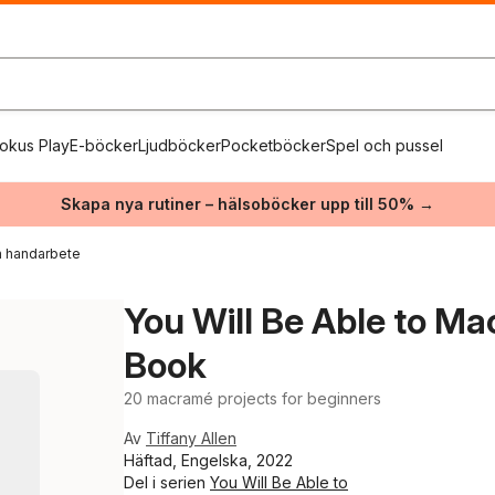
okus Play
E-böcker
Ljudböcker
Pocketböcker
Spel och pussel
Skapa nya rutiner – hälsoböcker upp till 50% →
 handarbete
You Will Be Able to Ma
Book
20 macramé projects for beginners
Av
Tiffany Allen
Häftad, Engelska, 2022
Del i serien
You Will Be Able to