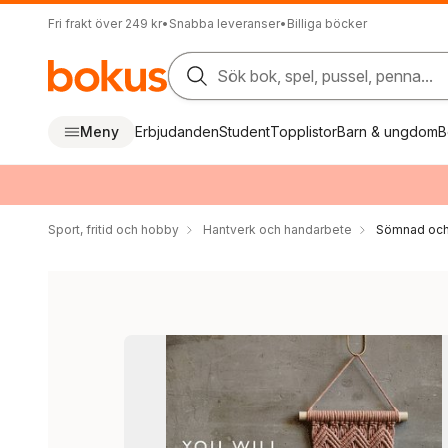
Fri frakt över 249 kr
•
Snabba leveranser
•
Billiga böcker
Sök bok, spel, pussel, penna...
Meny
Erbjudanden
Student
Topplistor
Barn & ungdom
B
Sport, fritid och hobby
Hantverk och handarbete
Sömnad och