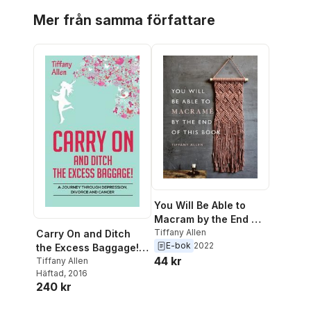
Hoppa över listan
Mer från samma författare
You Will Be Able to
Macram by the End of
This Book
Tiffany Allen
Carry On and Ditch
E-bok
2022
the Excess Baggage!:
44 kr
A Journey through
Tiffany Allen
Häftad
, 2016
Depression, Divorce &
240 kr
Cancer
Hoppa över listan