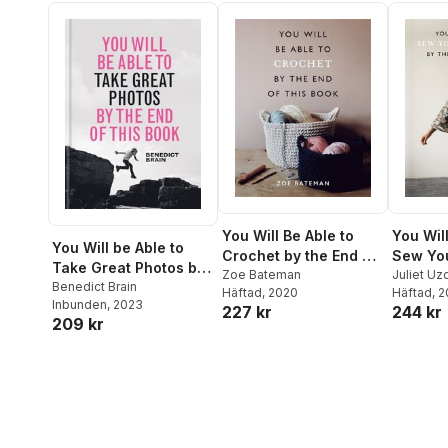
You Will Be Able to
You Will
You Will be Able to
Crochet by the End of
Sew Yo
Take Great Photos by
This Book
Zoe Bateman
Clothes
Juliet Uz
The End of This Book
Benedict Brain
Häftad
, 2020
Häftad
, 
This Bo
Inbunden
, 2023
227 kr
244 kr
209 kr