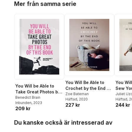
Mer från samma serie
You Will Be Able to
You Will
You Will be Able to
Crochet by the End of
Sew Yo
Take Great Photos by
This Book
Zoe Bateman
Clothes
Juliet Uz
The End of This Book
Benedict Brain
Häftad
, 2020
Häftad
, 
This Bo
Inbunden
, 2023
227 kr
244 kr
209 kr
Hoppa över listan
Du kanske också är intresserad av