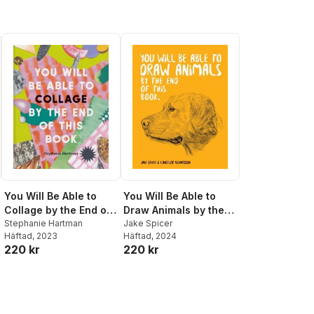
You Will Be Able to
You Will Be Able to
Collage by the End of
Draw Animals by the
This Book
Stephanie Hartman
End of This Book
Jake Spicer
Häftad
, 2023
Häftad
, 2024
220 kr
220 kr