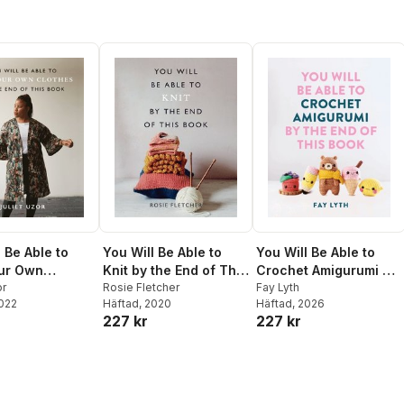
 Be Able to
You Will Be Able to
You Will Be Able to
ur Own
Knit by the End of This
Crochet Amigurumi by
 by the End of
or
Book
Rosie Fletcher
the End of This Book
Fay Lyth
2022
Häftad
, 2020
Häftad
, 2026
ok
227 kr
227 kr