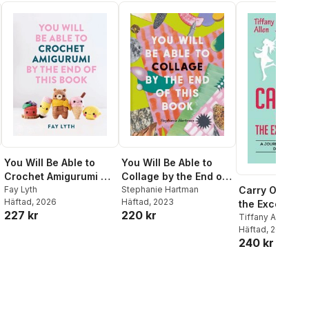
You Will Be Able to
You Will Be Able to
Crochet Amigurumi by
Collage by the End of
the End of This Book
Fay Lyth
This Book
Stephanie Hartman
Carry On and 
Häftad
, 2026
Häftad
, 2023
the Excess Ba
227 kr
220 kr
A Journey thr
Tiffany Allen
Häftad
, 2016
Depression, D
240 kr
Cancer