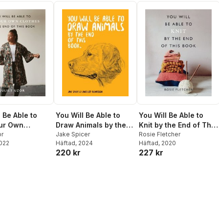
 Be Able to
You Will Be Able to
You Will Be Able to
ur Own
Draw Animals by the
Knit by the End of This
 by the End of
or
End of This Book
Jake Spicer
Book
Rosie Fletcher
2022
Häftad
, 2024
Häftad
, 2020
ok
220 kr
227 kr