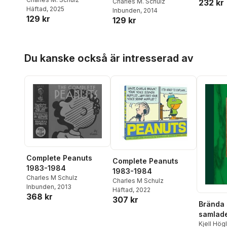
232 kr
Charles M. Schulz
Häftad
, 2025
Inbunden
, 2014
129 kr
129 kr
Hoppa över listan
Du kanske också är intresserad av
Complete Peanuts
Complete Peanuts
1983-1984
1983-1984
Charles M Schulz
Charles M Schulz
Inbunden
, 2013
Häftad
, 2022
368 kr
307 kr
Brända 
samlade
2007
Kjell Hög