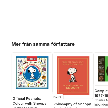
Hoppa över listan
Mer från samma författare
Comple
1977-1
Del 2
Official Peanuts:
Charles M
Colour with Snoopy
Philosophy of Snoopy
Inbunden
Charles M. Schulz