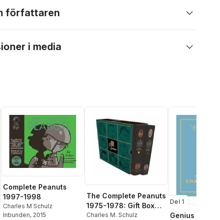
 författaren
ioner i media
Complete Peanuts
The Complete Peanuts
1997-1998
Del 1
1975-1978: Gift Box
Charles M Schulz
Set - Hardcover
Charles M. Schulz
Genius of Cha
Inbunden
, 2015