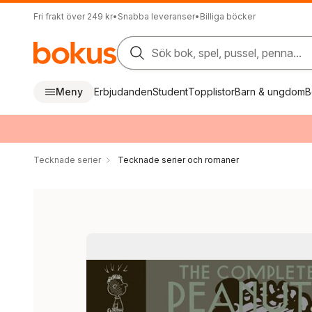
Fri frakt över 249 kr
•
Snabba leveranser
•
Billiga böcker
Sök bok, spel, pussel, penna...
Meny
Erbjudanden
Student
Topplistor
Barn & ungdom
B
Tecknade serier
Tecknade serier och romaner