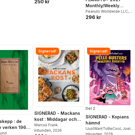
250 kr
Monthly/Weekly
Coloring Calendar
Peanuts Worldwide LLC
,
296 kr
Charles M. Schulz
with Stickers to Color
Signerad!
Signerad!
Del 2
SIGNERAD - Mackans
SIGNERAD - Kopians
kost : Middagar och
skepp : de
hämnd
matlådor
Marcus Frank
 verken 1965-
IJustWantToBeCool
,
Joel
Inbunden
, 2026
lund
Adolphson
Inbunden
, 2026
,
Emil Ejdemo