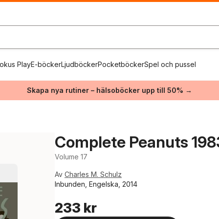
okus Play
E-böcker
Ljudböcker
Pocketböcker
Spel och pussel
Skapa nya rutiner – hälsoböcker upp till 50% →
Complete Peanuts 198
Volume 17
Av
Charles M. Schulz
Inbunden, Engelska, 2014
233 kr