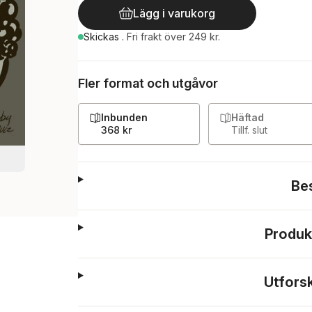
Lägg i varukorg
Skickas
.
Fri frakt över 249 kr.
Fler format och utgåvor
Inbunden
Häftad
368 kr
Tillf. slut
Be
Produk
Utfors