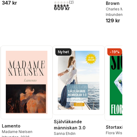
347 kr
(
2
)
Brown
5,0
utav 5 stjärnor. Totalt antal röster:
609 kr
Charles M. Schul
Inbunden
, 2014
129 kr
Nyhet
-19%
Självläkande
Lamento
Stortaxi
människan 3.0
Madame Nielsen
Flora Wiström
Sanna Ehdin