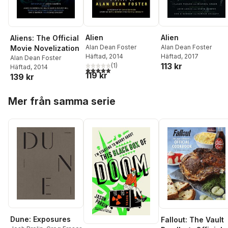
Alien
Alien
Aliens: The Official
Alan Dean Foster
Alan Dean Foster
Movie Novelization
Häftad
, 2014
Häftad
, 2017
Alan Dean Foster
113 kr
(
1
)
Häftad
, 2014
5,0
utav 5 stjärnor. Totalt antal röster:
119 kr
139 kr
Hoppa över listan
Mer från samma serie
Dune: Exposures
Fallout: The Vault