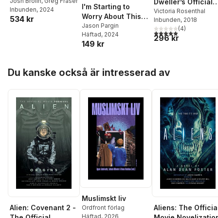
Josh Brolin
,
Greg Fraser
Dweller’s Official
I'm Starting to
Inbunden
, 2024
Cookbook
Victoria Rosenthal
Worry About This
534 kr
Inbunden
, 2018
Black Box of Doom
Jason Pargin
(
4
)
5,0
utav 5 stjärnor. Tota
Häftad
, 2024
296 kr
149 kr
Hoppa över listan
Du kanske också är intresserad av
Muslimskt liv
Alien: Covenant 2 -
Aliens: The Officia
Ordfront förlag
Häftad
, 2026
The Official
Movie Novelizatio