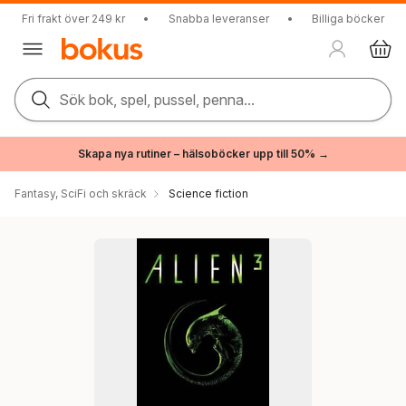
Fri frakt över 249 kr
•
Snabba leveranser
•
Billiga böcker
Sök bok, spel, pussel, penna...
Skapa nya rutiner – hälsoböcker upp till 50% →
Fantasy, SciFi och skräck
Science fiction