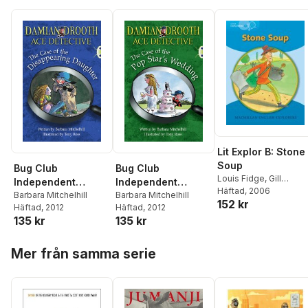
Lit Explor B: Stone
Soup
Bug Club
Bug Club
Louis Fidge
,
Gill
Independent
Independent
Munton
Häftad
, 2006
,
Barbara
Fiction Year 3
Barbara Mitchelhill
Fiction Year 3
Barbara Mitchelhill
152 kr
Mitchelhill
Häftad
, 2012
Häftad
, 2012
Brown A Damian
Brown B Damian
135 kr
135 kr
Drooth: The Case
Drooth: The Case
of the
of the Pop Star's
Hoppa över listan
Disappearing
Wedding
Mer från samma serie
Daughter