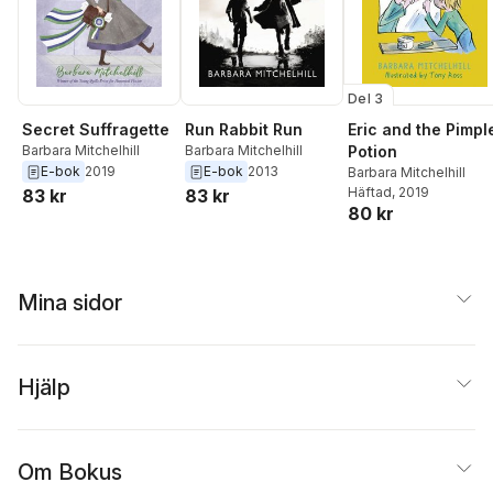
Del 3
Secret Suffragette
Run Rabbit Run
Eric and the Pimpl
Barbara Mitchelhill
Barbara Mitchelhill
Potion
E-bok
2019
E-bok
2013
Barbara Mitchelhill
Häftad
, 2019
83 kr
83 kr
80 kr
Mina sidor
Hjälp
Om Bokus