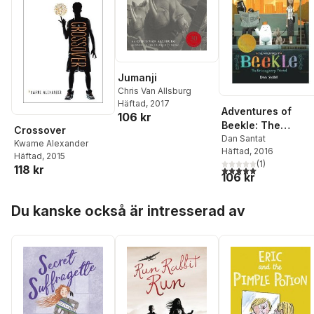
Jumanji
Chris Van Allsburg
Häftad
, 2017
Adventures of
106 kr
Beekle: The
Crossover
Unimaginary Frien
Dan Santat
Kwame Alexander
Häftad
, 2016
Häftad
, 2015
(
1
)
118 kr
5,0
utav 5 stjärnor. Tota
106 kr
Hoppa över listan
Du kanske också är intresserad av