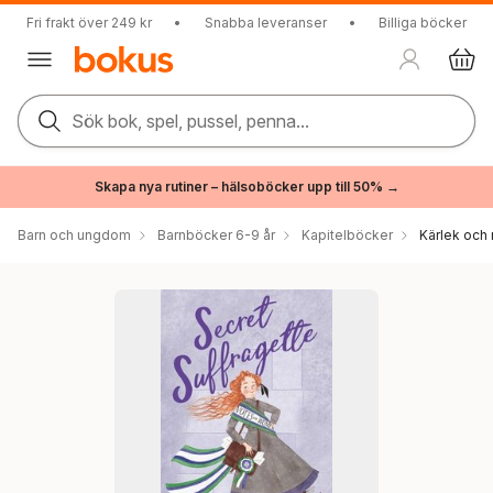
Fri frakt över 249 kr
•
Snabba leveranser
•
Billiga böcker
Sök bok, spel, pussel, penna...
Skapa nya rutiner – hälsoböcker upp till 50% →
Barn och ungdom
Barnböcker 6-9 år
Kapitelböcker
Kärlek och 