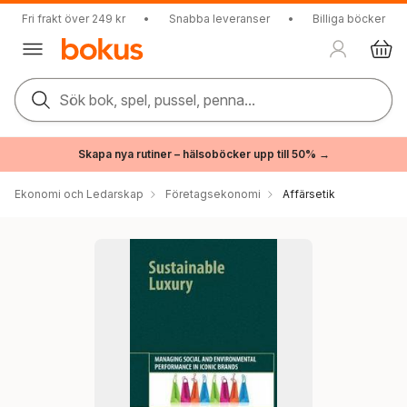
Fri frakt över 249 kr
•
Snabba leveranser
•
Billiga böcker
Sök bok, spel, pussel, penna...
Skapa nya rutiner – hälsoböcker upp till 50% →
Ekonomi och Ledarskap
Företagsekonomi
Affärsetik