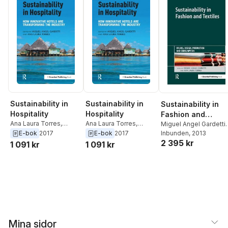
Sustainability in
Sustainability in
Sustainability in
Hospitality
Hospitality
Fashion and
Ana Laura Torres
,
Ana Laura Torres
,
Textiles
Miguel Angel Gardetti
,
Miguel Angel Gardetti
Miguel Angel Gardetti
E-bok
2017
E-bok
2017
Ana Laura Torres
Inbunden
, 2013
2 395 kr
1 091 kr
1 091 kr
Mina sidor