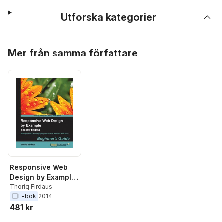
Utforska kategorier
Hoppa över listan
Mer från samma författare
Responsive Web
Design by Example
: Beginner's Guide
Thoriq Firdaus
E-bok
2014
- Second Edition
481 kr