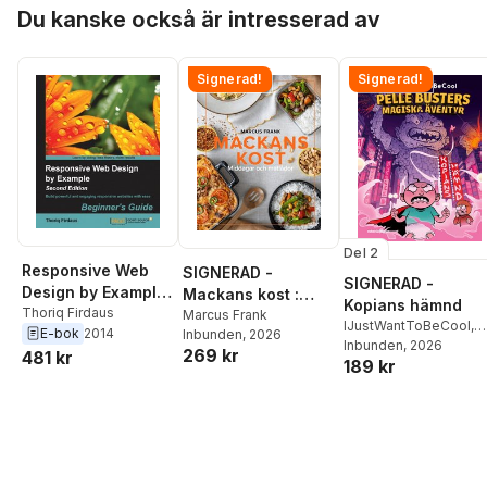
Hoppa över listan
Du kanske också är intresserad av
Signerad!
Signerad!
Del 2
Responsive Web
SIGNERAD -
SIGNERAD -
Design by Example
Mackans kost :
Kopians hämnd
: Beginner's Guide
Thoriq Firdaus
Middagar och
Marcus Frank
IJustWantToBeCool
,
E-bok
2014
- Second Edition
Inbunden
, 2026
matlådor
Joel Adolphson
Inbunden
, 2026
,
Emil
269 kr
481 kr
189 kr
Ejdemo Beer
,
Victor
Beer