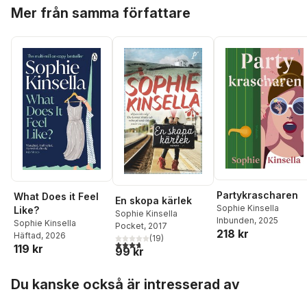
Hoppa över listan
Mer från samma författare
Partykrascharen
What Does it Feel
En skopa kärlek
Sophie Kinsella
Like?
Sophie Kinsella
Inbunden
, 2025
Sophie Kinsella
Pocket
, 2017
218 kr
Häftad
, 2026
(
19
)
3,7
utav 5 stjärnor. Totalt antal röster:
119 kr
99 kr
Hoppa över listan
Du kanske också är intresserad av