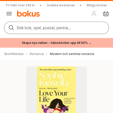
Fri frakt över 249 kr
•
Snabba leveranser
•
Billiga böcker
Sök bok, spel, pussel, penna...
Skapa nya rutiner – hälsoböcker upp till 50% →
Skönlitteratur
Romance
Modern och samtida romance