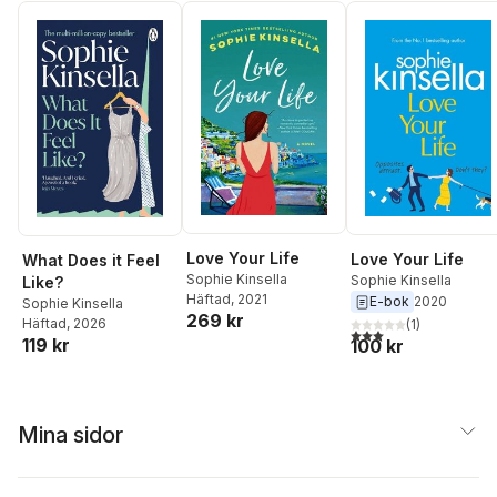
Love Your Life
Love Your Life
What Does it Feel
Sophie Kinsella
Sophie Kinsella
Like?
Häftad
, 2021
E-bok
2020
Sophie Kinsella
269 kr
Häftad
, 2026
(
1
)
3,0
utav 5 stjärnor. Tota
119 kr
100 kr
Mina sidor