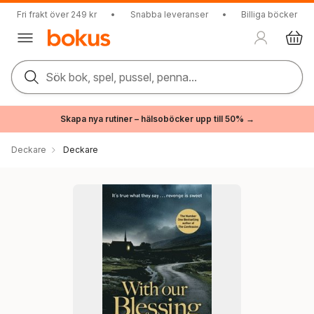
Fri frakt över 249 kr
•
Snabba leveranser
•
Billiga böcker
Sök bok, spel, pussel, penna...
Skapa nya rutiner – hälsoböcker upp till 50% →
Deckare
Deckare