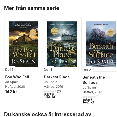
Hoppa över listan
Mer från samma serie
Del 5
Del 4
Del 2
Boy Who Fell
Darkest Place
Beneath the
Jo Spain
Jo Spain
Surface
Häftad
, 2020
Häftad
, 2019
Jo Spain
142 kr
(
2
)
Häftad
, 2017
4,0
utav 5 stjärnor. Totalt antal röster:
142 kr
(
2
)
3,5
utav 5 stjärnor. Tota
142 kr
Hoppa över listan
Du kanske också är intresserad av