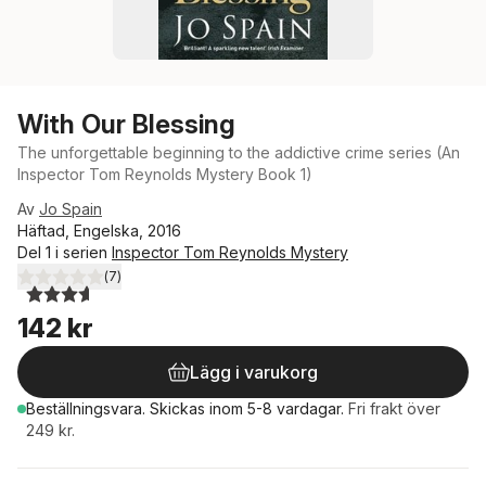
With Our Blessing
The unforgettable beginning to the addictive crime series (An
Inspector Tom Reynolds Mystery Book 1)
Av
Jo Spain
Häftad, Engelska, 2016
Del 1 i serien
Inspector Tom Reynolds Mystery
(
7
)
3,6
utav 5 stjärnor. Totalt antal röster:
142 kr
Lägg i varukorg
Beställningsvara.
Skickas
inom 5-8 vardagar
.
Fri frakt över
249 kr.