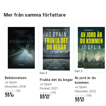
Hoppa över listan
Mer från samma författare
Del 3
Del 2
Bekännelsen
Av jord är du
Frukta det du begär
Jo Spain
kommen
Jo Spain
Inbunden
, 2018
Jo Spain
Pocket
, 2021
(
6
)
Inbunden
, 2022
3,3
utav 5 stjärnor. Totalt antal röster:
(
11
)
4,4
utav 5 stjärnor. Totalt antal röster:
39 kr
(
14
)
89 kr
4,1
utav 5 stjärnor. Total
39 kr