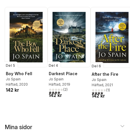
Del 5
Del 4
Del 6
Boy Who Fell
Darkest Place
After the Fire
Jo Spain
Jo Spain
Jo Spain
Häftad
, 2020
Häftad
, 2019
Häftad
, 2021
142 kr
(
2
)
(
1
)
4,0
utav 5 stjärnor. Totalt antal röster:
4,0
utav 5 stjärnor. Tota
142 kr
142 kr
Mina sidor