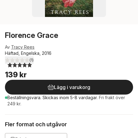
Florence Grace
Av
Tracy Rees
Häftad, Engelska, 2016
(
1
)
5,0
utav 5 stjärnor. Totalt antal röster:
139 kr
Lägg i varukorg
Beställningsvara.
Skickas
inom 5-8 vardagar
.
Fri frakt över
249 kr.
Fler format och utgåvor