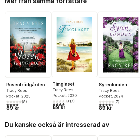
Mer från samma författare
Timglaset
Rosenträdgården
Syrenlunden
Tracy Rees
Tracy Rees
Tracy Rees
Pocket
, 2020
Pocket
, 2023
Pocket
, 2024
(
17
)
(
8
)
(
7
)
4,1
utav 5 stjärnor. Totalt antal röster:
3,9
utav 5 stjärnor. Totalt antal röster:
4,4
utav 5 stjärnor. Tota
89 kr
89 kr
89 kr
Hoppa över listan
Du kanske också är intresserad av