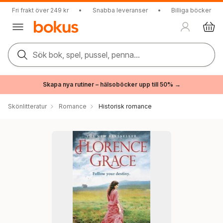
Fri frakt över 249 kr
•
Snabba leveranser
•
Billiga böcker
Sök bok, spel, pussel, penna...
Skapa nya rutiner – hälsoböcker upp till 50% →
Skönlitteratur
Romance
Historisk romance