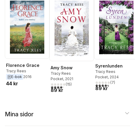
Florence Grace
Syrenlunden
Amy Snow
Tracy Rees
Tracy Rees
Tracy Rees
E-bok
2016
Pocket
, 2024
Pocket
, 2021
(
7
)
44 kr
(
15
)
4,4
utav 5 stjärnor. Tota
4,2
utav 5 stjärnor. Totalt antal röster:
89 kr
89 kr
Mina sidor