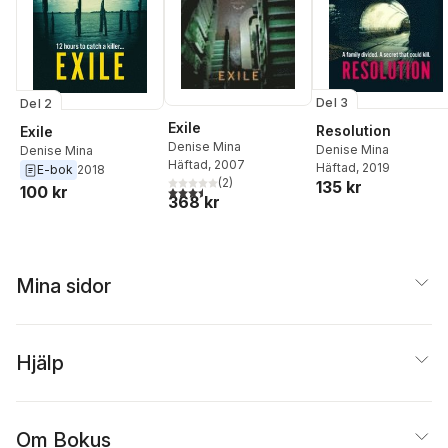
Del 3
Del 2
Exile
Resolution
Exile
Denise Mina
Denise Mina
Denise Mina
Häftad
, 2007
Häftad
, 2019
E-bok
2018
(
2
)
135 kr
100 kr
3,5
utav 5 stjärnor. Totalt antal röster:
368 kr
Mina sidor
Hjälp
Om Bokus