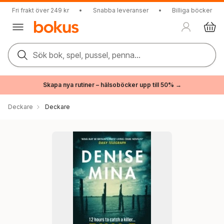
Fri frakt över 249 kr
•
Snabba leveranser
•
Billiga böcker
Sök bok, spel, pussel, penna...
Skapa nya rutiner – hälsoböcker upp till 50% →
Deckare
Deckare