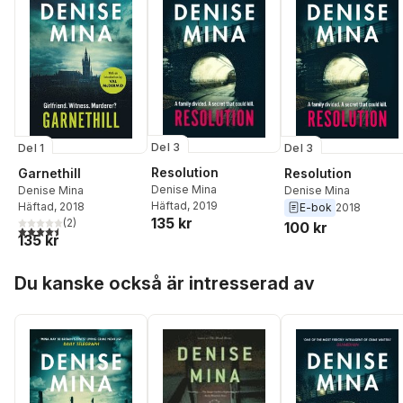
Del 3
Del 1
Del 3
Resolution
Garnethill
Resolution
Denise Mina
Denise Mina
Denise Mina
Häftad
, 2019
Häftad
, 2018
E-bok
2018
135 kr
(
2
)
100 kr
4,5
utav 5 stjärnor. Totalt antal röster:
135 kr
Hoppa över listan
Du kanske också är intresserad av