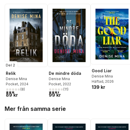
Del 2
Good Liar
Relik
De mindre döda
Denise Mina
Denise Mina
Denise Mina
Häftad
, 2026
Pocket
, 2024
Pocket
, 2022
139 kr
(
8
)
(
11
)
3,1
utav 5 stjärnor. Totalt antal röster:
3,5
utav 5 stjärnor. Totalt antal röster:
89 kr
99 kr
Hoppa över listan
Mer från samma serie