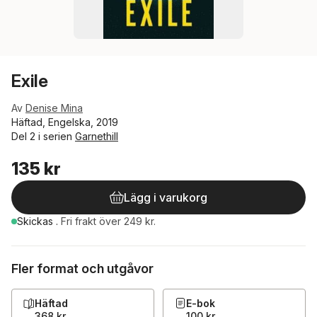
Exile
Av
Denise Mina
Häftad, Engelska, 2019
Del 2 i serien
Garnethill
135 kr
Lägg i varukorg
Skickas
.
Fri frakt över 249 kr.
Fler format och utgåvor
Häftad
E-bok
368 kr
100 kr