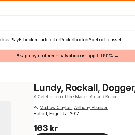
okus Play
E-böcker
Ljudböcker
Pocketböcker
Spel och pussel
Skapa nya rutiner – hälsoböcker upp till 50% →
Lundy, Rockall, Dogger, 
A Celebration of the Islands Around Britain
Av
Mathew Clayton
,
Anthony Atkinson
Häftad, Engelska, 2017
163 kr