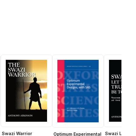
Swazi Warrior
Swazi Let the 
Optimum Experimental