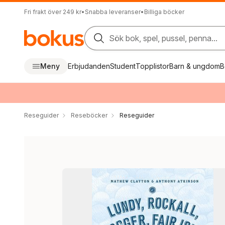
Fri frakt över 249 kr
•
Snabba leveranser
•
Billiga böcker
Sök bok, spel, pussel, penna...
Meny
Erbjudanden
Student
Topplistor
Barn & ungdom
B
Reseguider
Reseböcker
Reseguider