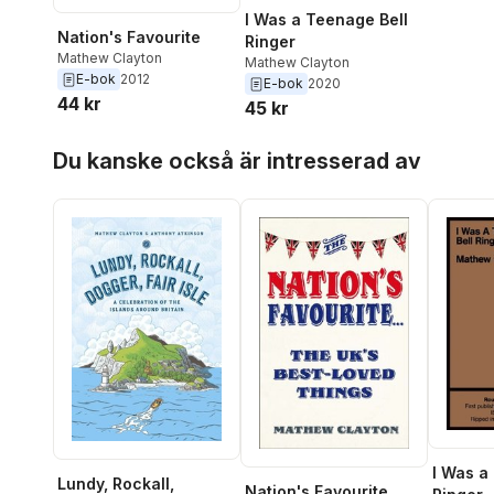
I Was a Teenage Bell
Nation's Favourite
Ringer
Mathew Clayton
Mathew Clayton
E-bok
2012
E-bok
2020
44 kr
45 kr
Hoppa över listan
Du kanske också är intresserad av
I Was a
Lundy, Rockall,
Nation's Favourite