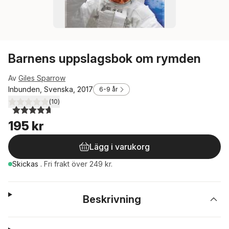
Barnens uppslagsbok om rymden
Av
Giles Sparrow
Inbunden, Svenska, 2017
6-9 år
(
10
)
4,7
utav 5 stjärnor. Totalt antal röster:
195 kr
Lägg i varukorg
Skickas
.
Fri frakt över 249 kr.
Beskrivning