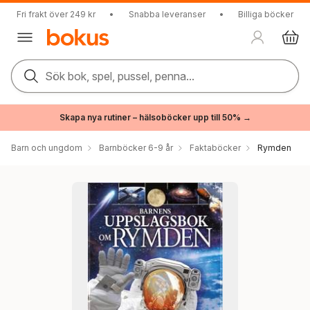
Fri frakt över 249 kr
•
Snabba leveranser
•
Billiga böcker
Sök bok, spel, pussel, penna...
Skapa nya rutiner – hälsoböcker upp till 50% →
Barn och ungdom
Barnböcker 6-9 år
Faktaböcker
Rymden