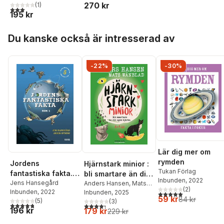
270 kr
(
1
)
3,0
utav 5 stjärnor. Totalt antal röster:
195 kr
Hoppa över listan
Du kanske också är intresserad av
-22%
-30%
Lär dig mer om
rymden
Jordens
Hjärnstark minior :
Tukan Förlag
fantastiska fakta.
bli smartare än din
Inbunden
, 2022
Bok 2
Jens Hansegård
egen hjärna
Anders Hansen
,
Mats
(
2
)
Inbunden
, 2022
Wänblad
Inbunden
, 2025
(samlingsvolym, 5
5,0
utav 5 stjärnor. Tota
59 kr
84 kr
(
5
)
(
3
)
böcker i en)
4,8
utav 5 stjärnor. Totalt antal röster:
4,3
utav 5 stjärnor. Totalt antal röster:
196 kr
179 kr
229 kr