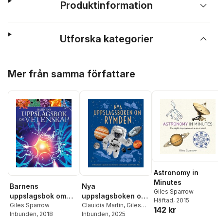
Produktinformation
Utforska kategorier
Hoppa över listan
Mer från samma författare
Astronomy in
Minutes
Nya
Barnens
Giles Sparrow
uppslagsboken om
uppslagsbok om
Häftad
, 2015
Rymden
Clauidia Martin
,
Giles
Vetenskap
Giles Sparrow
142 kr
Sparrow
Inbunden
, 2025
Inbunden
, 2018