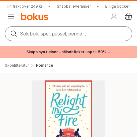
Fri frakt över 249 kr
•
Snabba leveranser
•
Billiga böcker
Sök bok, spel, pussel, penna...
Skapa nya rutiner – hälsoböcker upp till 50% →
Skönlitteratur
Romance