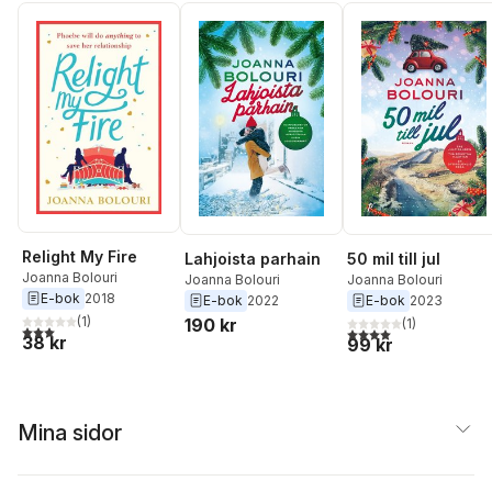
Relight My Fire
Lahjoista parhain
50 mil till jul
Joanna Bolouri
Joanna Bolouri
Joanna Bolouri
E-bok
2018
E-bok
2022
E-bok
2023
(
1
)
190 kr
(
1
)
3,0
utav 5 stjärnor. Totalt antal röster:
4,0
utav 5 stjärnor. Tota
38 kr
99 kr
Mina sidor