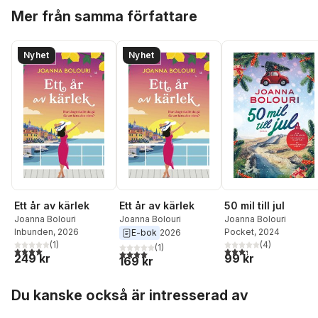
Hoppa över listan
Mer från samma författare
Nyhet
Nyhet
Ett år av kärlek
Ett år av kärlek
50 mil till jul
Joanna Bolouri
Joanna Bolouri
Joanna Bolouri
Inbunden
, 2026
Pocket
, 2024
E-bok
2026
(
1
)
(
4
)
(
1
)
4,0
utav 5 stjärnor. Totalt antal röster:
3,3
utav 5 stjärnor. Tota
4,0
utav 5 stjärnor. Totalt antal röster:
249 kr
99 kr
169 kr
Hoppa över listan
Du kanske också är intresserad av