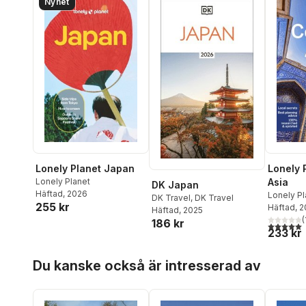
Nyhet
Lonely Planet Japan
Lonely 
Lonely Planet
Asia
DK Japan
Häftad
, 2026
Lonely Pl
DK Travel
,
DK Travel
255 kr
Mayhew
Häftad
, 
,
Häftad
, 2025
Kaminski
(
186 kr
5,0
utav 5 
233 kr
Hoppa över listan
Du kanske också är intresserad av