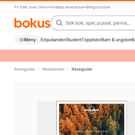
Fri frakt över 249 kr
•
Snabba leveranser
•
Billiga böcker
Sök bok, spel, pussel, penna...
Meny
Erbjudanden
Student
Topplistor
Barn & ungdom
B
Reseguider
Reseböcker
Reseguider