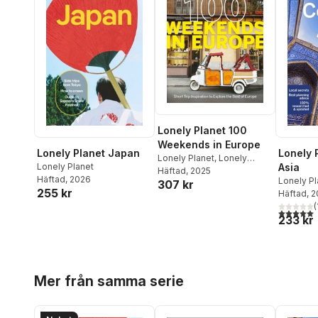
Lonely Planet 100
Weekends in Europe
Lonely Planet Japan
Lonely 
Lonely Planet
,
Lonely
Lonely Planet
Asia
Planet
Häftad
, 2025
Häftad
, 2026
Lonely Pl
307 kr
255 kr
Mayhew
Häftad
, 
,
Kaminski
(
5,0
utav 5 
233 kr
Hoppa över listan
Mer från samma serie