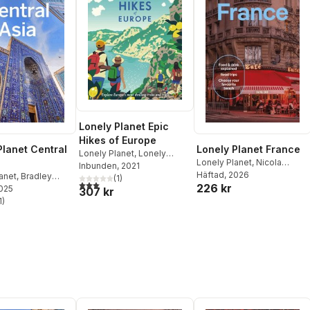
Lonely Planet Epic
Hikes of Europe
Planet Central
Lonely Planet France
Lonely Planet
,
Lonely
Lonely Planet
,
Nicola
Planet
Inbunden
, 2021
Williams
Häftad
, 2026
,
Jean-Bernard
anet
,
Bradley
(
1
)
3,0
utav 5 stjärnor. Totalt antal röster:
226 kr
Carillet
,
Cyrena Lee
,
2025
Mark Elliott
,
Anna
307 kr
Daphne Leprince-Ringuet
,
,
1
Stephen Lioy
)
stjärnor. Totalt antal röster:
Chrissie McClatchie
,
Anna
Richards
,
Daniel Robinson
,
Madeleine Rothery
,
Paul
Stafford
,
Ryan Ver
Berkmoes
,
Mary Winston
Nicklin