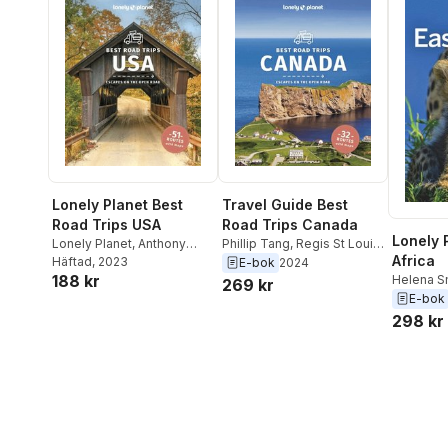
Lonely Planet Best
Travel Guide Best
Road Trips USA
Road Trips Canada
Lonely 
Lonely Planet
,
Anthony
Phillip Tang
,
Regis St Louis
,
Africa
Ham
Häftad
,
Kate Armstrong
, 2023
,
Brendan Sainsbury
,
Liza
E-bok
2024
188 kr
Carolyn Bain
,
Amy C
Prado
,
Craig McLachlan
,
Helena S
269 kr
Balfour
,
Ray Bartlett
,
Loren
Adam Karlin
,
Anna
McCarthy
E-bok
Bell
,
Andrew Bender
,
Sara
Kaminski
,
Carolyn B Heller
,
Anna Kam
298 kr
Benson
,
Alison Bing
,
Steve Fallon
,
Shawn Duthie
,
Fitzpatric
Cristian Bonetto
,
Celeste
Gregor Clark
,
Oliver Berry
,
Shawn Du
Brash
,
Jade Bremner
,
Ray Bartlett
,
John Lee
Bernard C
Gregor Clark
,
Michael
Butler
,
Ra
Grosberg
,
Ashley Harrell
,
Ham
Mark Johanson
,
Adam
Karlin
,
Brian Kluepfel
,