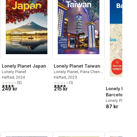
Lonely Planet Japan
Lonely Planet Taiwan
Lonely Planet
Lonely Planet
,
Piera Chen
,
Häftad
, 2024
Dinah Gardner
Häftad
, 2023
(
5
)
(
1
)
4,2
utav 5 stjärnor. Totalt antal röster:
4,0
utav 5 stjärnor. Totalt antal röster:
249 kr
215 kr
Lonely Planet
Barcelona Cit
Lonely Planet
87 kr