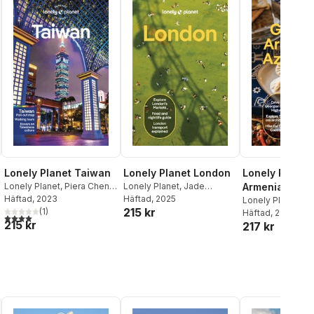
Lonely Planet Taiwan
Lonely Planet London
Lonely Planet
Lonely Planet
,
Piera Chen
,
Lonely Planet
,
Jade
Armenia & Aze
Dinah Gardner
Häftad
, 2023
Bremner
Häftad
, 2025
,
Vivienne Dovi
,
Lonely Planet
,
T
215 kr
(
1
)
Steve Fallon
,
Tharik
Masters
Häftad
, 2026
,
Joel Ba
al röster:
4,0
utav 5 stjärnor. Totalt antal röster:
215 kr
Hussain
,
James Wong
,
217 kr
Kowalski
,
Stephe
Tasmin Wressell