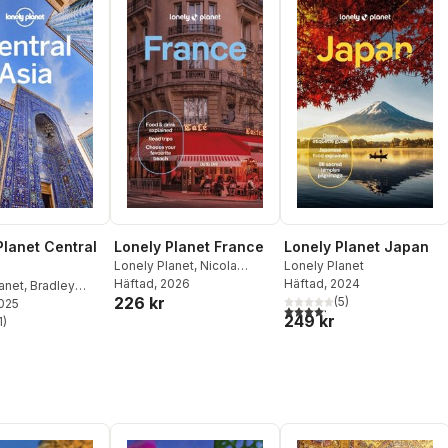
Planet Central
Lonely Planet France
Lonely Planet Japan
Lonely Planet
,
Nicola
Lonely Planet
Williams
Häftad
, 2026
,
Jean-Bernard
Häftad
, 2024
anet
,
Bradley
226 kr
Carillet
,
Cyrena Lee
,
(
5
)
2025
Mark Elliott
,
Anna
4,2
utav 5 stjärnor. Totalt ant
249 kr
Daphne Leprince-Ringuet
,
,
1
Stephen Lioy
)
stjärnor. Totalt antal röster:
Chrissie McClatchie
,
Anna
Richards
,
Daniel Robinson
,
Madeleine Rothery
,
Paul
Stafford
,
Ryan Ver
Berkmoes
,
Mary Winston
Nicklin