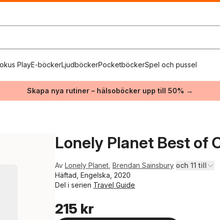
okus Play
E-böcker
Ljudböcker
Pocketböcker
Spel och pussel
Skapa nya rutiner – hälsoböcker upp till 50% →
Lonely Planet Best of
Av
Lonely Planet
,
Brendan Sainsbury
och 11 till
Häftad, Engelska, 2020
Del i serien
Travel Guide
215 kr