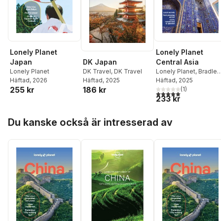
Lonely Planet
Lonely Planet
DK Japan
Japan
Central Asia
DK Travel
,
DK Travel
Lonely Planet
Lonely Planet
,
Bradley
Häftad
, 2025
Häftad
, 2026
Mayhew
Häftad
, 2025
,
Mark Elliott
,
186 kr
255 kr
Anna Kaminski
(
1
)
,
5,0
utav 5 stjärnor. Tota
233 kr
Stephen Lioy
Hoppa över listan
Du kanske också är intresserad av