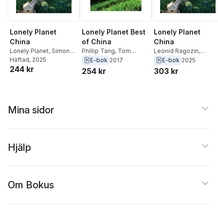
Lonely Planet
Lonely Planet Best
Lonely Planet
China
of China
China
Lonely Planet
,
Simon
Phillip Tang
,
Tom
Leonid Ragozin
,
Richmond
Häftad
, 2025
,
Joe
Spurling
,
Kate Morgan
,
Christopher Pitts
,
E-bok
2017
E-bok
2025
244 kr
Bindloss
,
Jade
Rebecca Milner
,
Emily
Thomas O'Malley
,
254 kr
303 kr
Bremner
,
Piera Chen
,
Matchar
,
Stephen Lioy
,
Bradley Mayhew
,
Marco Ferrarese
,
Trent Holden
,
Helen
Robert Isenberg
,
Christine Gilbert
,
Robert
Elfer
,
David Eimer
,
Christine Gilbert
,
Marc
Isenberg
,
Bradley
Megan Eaves
,
Piera
Ferrarese
,
Piera Chen
,
Mina sidor
Mayhew
,
Thomas
Chen
,
Damian Harper
Jade Bremner
,
Joe
O'Malley
,
Christopher
Bindloss
,
Simon
Pitts
,
Leonid Ragozin
Richmond
Hjälp
Om Bokus