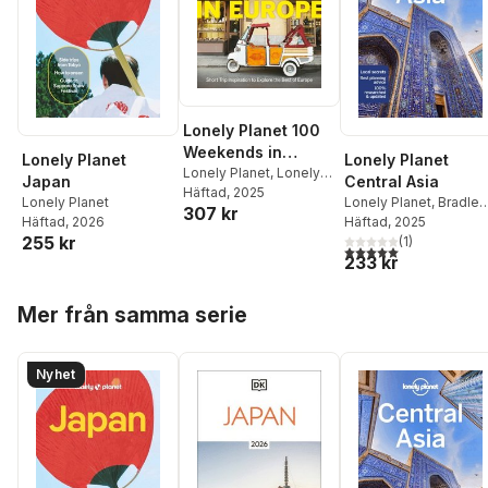
Lonely Planet 100
Weekends in
Lonely Planet
Lonely Planet
Europe
Lonely Planet
,
Lonely
Japan
Central Asia
Planet
Häftad
, 2025
Lonely Planet
Lonely Planet
,
Bradley
307 kr
Häftad
, 2026
Mayhew
Häftad
, 2025
,
Mark Elliott
,
255 kr
Anna Kaminski
(
1
)
,
5,0
utav 5 stjärnor. Tota
233 kr
Stephen Lioy
Hoppa över listan
Mer från samma serie
Nyhet