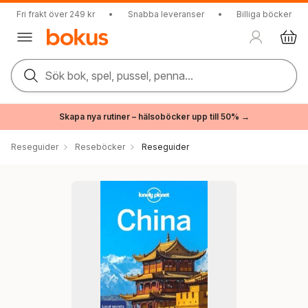
Fri frakt över 249 kr
•
Snabba leveranser
•
Billiga böcker
Sök bok, spel, pussel, penna...
Skapa nya rutiner – hälsoböcker upp till 50% →
Reseguider
Reseböcker
Reseguider